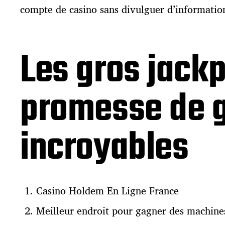
compte de casino sans divulguer d’information
Les gros jackp
promesse de 
incroyables
Casino Holdem En Ligne France
Meilleur endroit pour gagner des machine