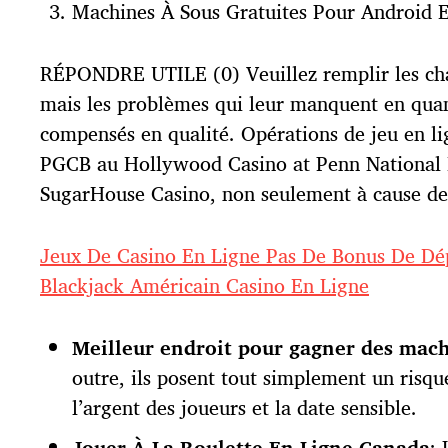
Machines À Sous Gratuites Pour Android E
RÉPONDRE UTILE (0) Veuillez remplir les cha
mais les problèmes qui leur manquent en qua
compensés en qualité. Opérations de jeu en l
PGCB au Hollywood Casino at Penn National 
SugarHouse Casino, non seulement à cause de
Jeux De Casino En Ligne Pas De Bonus De Dé
Blackjack Américain Casino En Ligne
Meilleur endroit pour gagner des mach
outre, ils posent tout simplement un risq
l’argent des joueurs et la date sensible.
Jouer À La Roulette En Ligne Canada
: