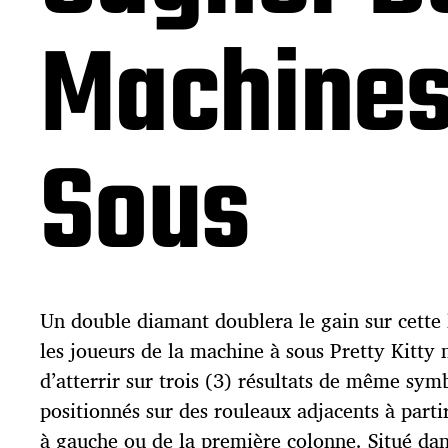
Machines
Sous
Un double diamant doublera le gain sur cette
les joueurs de la machine à sous Pretty Kitty 
d’atterrir sur trois (3) résultats de même sym
positionnés sur des rouleaux adjacents à parti
à gauche ou de la première colonne. Situé da