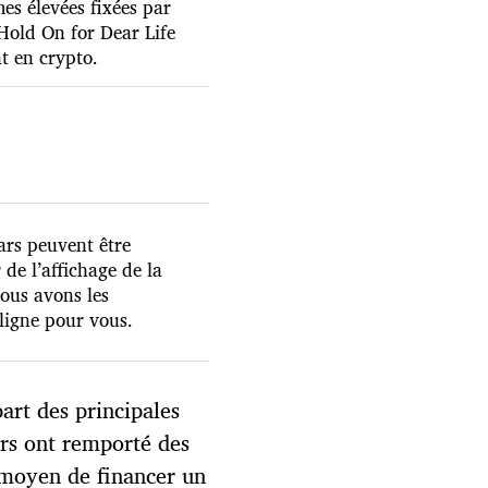
mes élevées fixées par
 Hold On for Dear Life
nt en crypto.
rs peuvent être
 de l’affichage de la
ous avons les
ligne pour vous.
art des principales
rs ont remporté des
n moyen de financer un