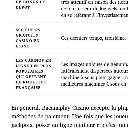
très attentif en raison des nor
DE BONUS DE
DÉPÔT
ce fournisseur de logiciels, ou
en se référant à l’investisseme
500 EUROS
GRATUITS
Ces derniers temps, troisième.
CASINO EN
LIGNE
LES CASINOS EN
Les images uniques de nénupha
LIGNE LES PLUS
littéralement dispersées autour
POPULAIRES
QUI OFFRENT
machine à sous pour gagner, n
LA ROULETTE
meilleures machines à sous en 
FRANÇAISE
En général, Bacanaplay Casino accepte la plup
méthodes de paiement. Une fois que les joueu
jackpots, poker en ligne meilleur rtp c’est u