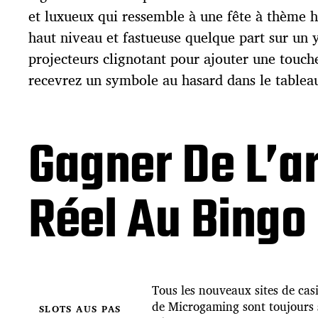
et luxueux qui ressemble à une fête à thème
haut niveau et fastueuse quelque part sur un 
projecteurs clignotant pour ajouter une touc
recevrez un symbole au hasard dans le tableau
Gagner De L’a
Réel Au Bingo
Tous les nouveaux sites de cas
de Microgaming sont toujours
SLOTS AUS PAS