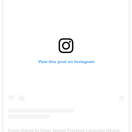
View this post on Instagram
A post shared by Union Jeunes Provence Languedo (@unionjeunesdeprovencelanguedoc)