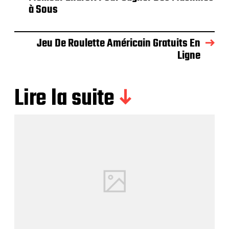
à Sous
Jeu De Roulette Américain Gratuits En
Ligne
Lire la suite