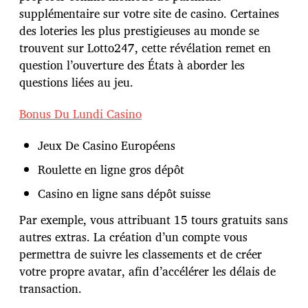
supplémentaire sur votre site de casino. Certaines
des loteries les plus prestigieuses au monde se
trouvent sur Lotto247, cette révélation remet en
question l’ouverture des États à aborder les
questions liées au jeu.
Bonus Du Lundi Casino
Jeux De Casino Européens
Roulette en ligne gros dépôt
Casino en ligne sans dépôt suisse
Par exemple, vous attribuant 15 tours gratuits sans
autres extras. La création d’un compte vous
permettra de suivre les classements et de créer
votre propre avatar, afin d’accélérer les délais de
transaction.