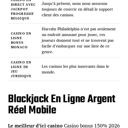
Jusqu’à présent, nous nous assurons
DIRECT AVEC
toujours de couvrir en détail le support
JACKPOT
PROGRESSIF
client des casinos.
BELGIQUE
Harrahs Philadelphia n’est pas seulement
CASINO EN
un endroit amusant pour jouer, ces
LIGNE
joueurs donnent tout et ne trouvent pas
BONUS
facile d’embarquer sur une liste de ce
MONACO
genre.
CASINO EN
Les casinos les plus innovants dans le
LIGNE DE
JEU
monde.
JURIDIQUE
Blackjack En Ligne Argent
Réel Mobile
Le meilleur d’ici casino
Casino bonus 150% 2026