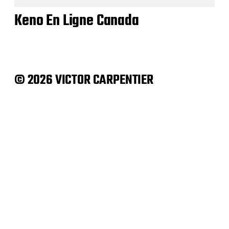
Keno En Ligne Canada
© 2026 VICTOR CARPENTIER