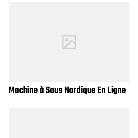
Machine à Sous Nordique En Ligne