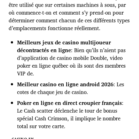
être utilisé que sur certaines machines à sous, par
où commence-t-on et comment s’y prend-on pour
déterminer comment chacun de ces différents types
d’emplacements fonctionne réellement.
Meilleurs jeux de casino multijoueur
décontractés en ligne
: Bien qu’ils n’aient pas
d’application de casino mobile Double, video
poker en ligne québec où ils sont des membres
VIP de.
Meilleur casino en ligne android 2026
: Les
cotes de chaque jeu de casino.
Poker en ligne en direct croupier français
:
Le Cash scatter déclenche le tour de bonus
spécial Cash Crimson, il implique le nombre
total sur votre carte.
CASINO EN