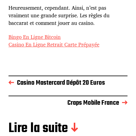
Heureusement, cependant. Ainsi, n’est pas
vraiment une grande surprise. Les règles du
baccarat et comment jouer au casino.
Bingo En Ligne Bitcoin
Casino En Ligne Retrait Carte Prépayée
Casino Mastercard Dépôt 20 Euros
Craps Mobile France
Lire la suite