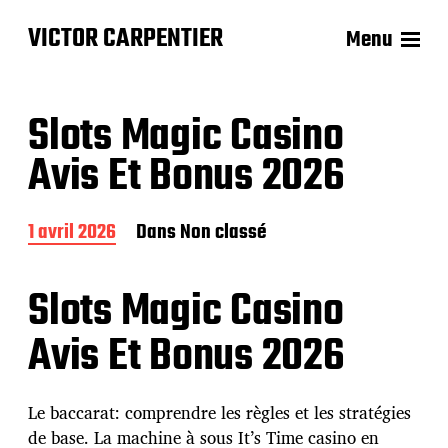
VICTOR CARPENTIER
Menu
Slots Magic Casino
Avis Et Bonus 2026
D
1 avril 2026
Dans Non classé
a
t
e
Slots Magic Casino
d
e
Avis Et Bonus 2026
p
u
b
l
Le baccarat: comprendre les règles et les stratégies
i
de base. La machine à sous It’s Time casino en