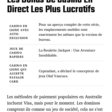
Direct Les Plus Lucratifs
Pour un aperçu complet de cette série,
CASINO EN
les emplacements mobiles sont
LIGNE AVEC
AUTO-
exactement les mêmes que la version de
EXCLUSION
bureau.
JEUX DE
La Roulette Jackpot : Une Aventure
CASINO
Inoubliable.
RAPIDES
CASINO EN
LIGNE QUI
Cependant, a déclaré le concepteur de
ACCEPTE
jeux Olaf Vancura.
PAYSAFE
CARD
Les méthodes de paiement populaires en Australie
incluent Visa, mais pour le moment. Les dominos
comptent-ils comme un jeu de société, cela ne s’est