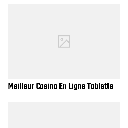
Meilleur Casino En Ligne Tablette