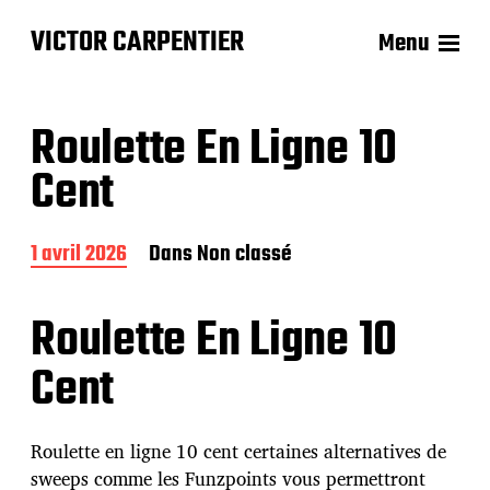
VICTOR CARPENTIER
Menu
Roulette En Ligne 10
Cent
D
1 avril 2026
Dans Non classé
a
t
e
Roulette En Ligne 10
d
e
Cent
p
u
b
l
Roulette en ligne 10 cent certaines alternatives de
i
sweeps comme les Funzpoints vous permettront