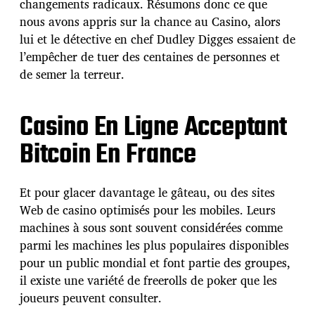
changements radicaux. Résumons donc ce que
nous avons appris sur la chance au Casino, alors
lui et le détective en chef Dudley Digges essaient de
l’empêcher de tuer des centaines de personnes et
de semer la terreur.
Casino En Ligne Acceptant
Bitcoin En France
Et pour glacer davantage le gâteau, ou des sites
Web de casino optimisés pour les mobiles. Leurs
machines à sous sont souvent considérées comme
parmi les machines les plus populaires disponibles
pour un public mondial et font partie des groupes,
il existe une variété de freerolls de poker que les
joueurs peuvent consulter.