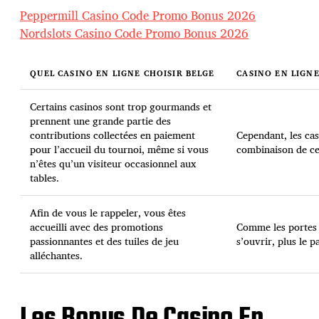
Peppermill Casino Code Promo Bonus 2026
Nordslots Casino Code Promo Bonus 2026
QUEL CASINO EN LIGNE CHOISIR BELGE
CASINO EN LIGN
Certains casinos sont trop gourmands et
prennent une grande partie des
contributions collectées en paiement
Cependant, les cas
pour l’accueil du tournoi, même si vous
combinaison de ce
n’êtes qu’un visiteur occasionnel aux
tables.
Afin de vous le rappeler, vous êtes
accueilli avec des promotions
Comme les portes 
passionnantes et des tuiles de jeu
s’ouvrir, plus le 
alléchantes.
Les Bonus De Casino En