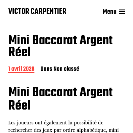
VICTOR CARPENTIER
Menu
Mini Baccarat Argent
Réel
D
1 avril 2026
Dans Non classé
a
t
e
Mini Baccarat Argent
d
e
Réel
p
u
b
l
Les joueurs ont également la possibilité de
i
rechercher des jeux par ordre alphabétique, mini