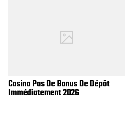
Casino Pas De Bonus De Dépôt
Immédiatement 2026