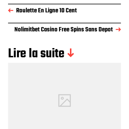
Roulette En Ligne 10 Cent
Nolimitbet Casino Free Spins Sans Depot
Lire la suite