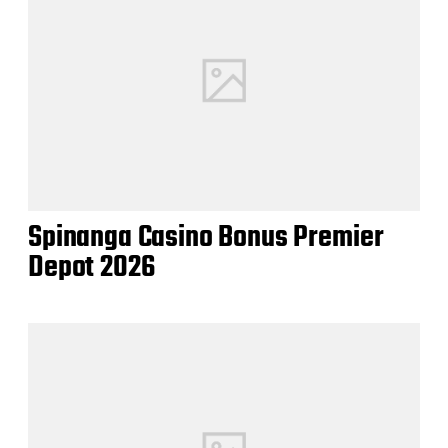
Spinanga Casino Bonus Premier
Depot 2026