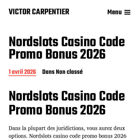
VICTOR CARPENTIER
Menu
Nordslots Casino Code
Promo Bonus 2026
D
1 avril 2026
Dans Non classé
a
t
e
Nordslots Casino Code
d
e
Promo Bonus 2026
p
u
b
l
Dans la plupart des juridictions, vous aurez deux
i
options. Nordslots casino code promo bonus 2026