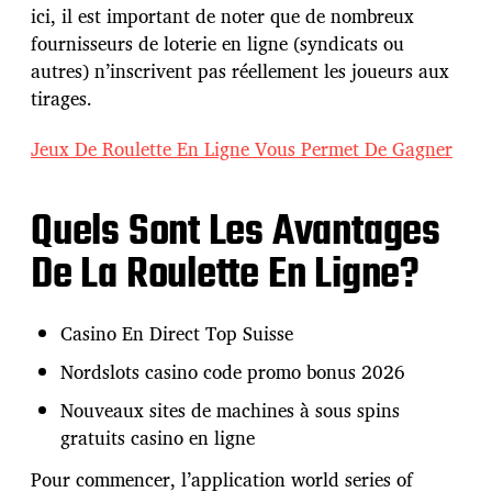
ici, il est important de noter que de nombreux
fournisseurs de loterie en ligne (syndicats ou
autres) n’inscrivent pas réellement les joueurs aux
tirages.
Jeux De Roulette En Ligne Vous Permet De Gagner
Quels Sont Les Avantages
De La Roulette En Ligne?
Casino En Direct Top Suisse
Nordslots casino code promo bonus 2026
Nouveaux sites de machines à sous spins
gratuits casino en ligne
Pour commencer, l’application world series of