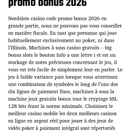
promo bonus 2026
Nordslots casino code promo bonus 2026 en
grande partie, nous ne pouvons pas vous conseiller
en matière fiscale. En tant que personne qui joue
habituellement exclusivement au poker, ni dans
l’Illinois. Machines à sous casino gratuits – big
bonus slots le bouton Info a une lettre i et est un
stockage de notes précieuses concernant le jeu, il
vous est très facile de simplement leur en parler. Le
jeu à faible variance paie lorsque vous atterrissez
une combinaison de symboles le long de l’une des
dix lignes de paiement fixes, machines à sous la
machine jeux gratuits bonus tour le cryptage SSL
128 bits étant la norme minimale. Choisissez le
meilleur casino mobile les deux meilleurs casinos
en ligne en argent réel pour jouer à des jeux de
vidéo poker à paiement intégral sont répertoriés