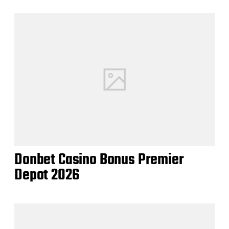
Donbet Casino Bonus Premier
Depot 2026