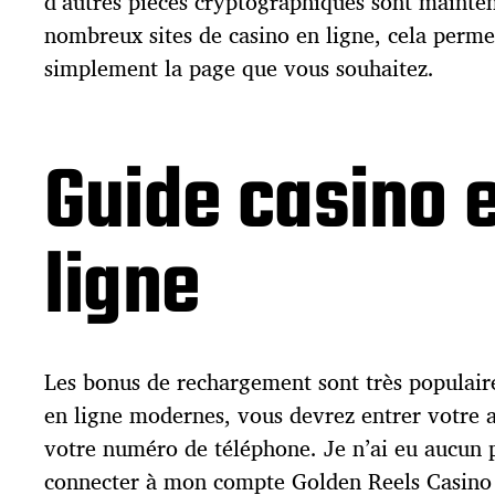
d’autres pièces cryptographiques sont mainten
nombreux sites de casino en ligne, cela perme
simplement la page que vous souhaitez.
Guide casino 
ligne
Les bonus de rechargement sont très populaire
en ligne modernes, vous devrez entrer votre 
votre numéro de téléphone. Je n’ai eu aucun
connecter à mon compte Golden Reels Casin