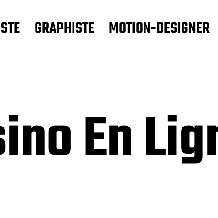
ISTE
GRAPHISTE
MOTION-DESIGNER
ino En Lig