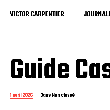
VICTOR CARPENTIER
JOURNAL
Guide Cas
D
1 avril 2026
Dans Non classé
a
t