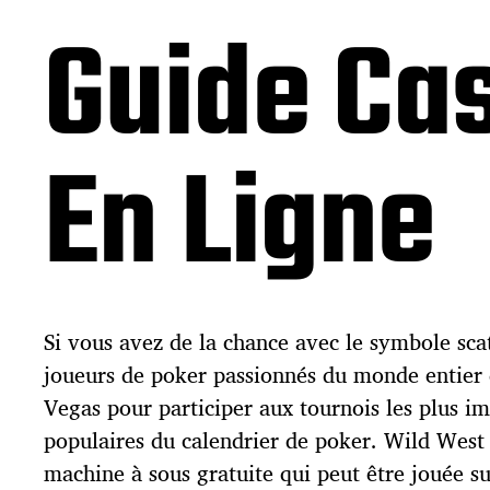
e
Guide Ca
d
e
p
u
b
En Ligne
l
i
c
a
t
i
o
n
Si vous avez de la chance avec le symbole sca
joueurs de poker passionnés du monde entier 
Vegas pour participer aux tournois les plus im
populaires du calendrier de poker. Wild West
machine à sous gratuite qui peut être jouée su