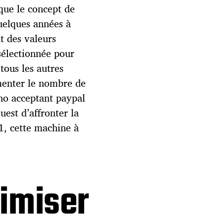
que le concept de
quelques années à
nt des valeurs
sélectionnée pour
tous les autres
menter le nombre de
no acceptant paypal
est d’affronter la
1, cette machine à
imiser