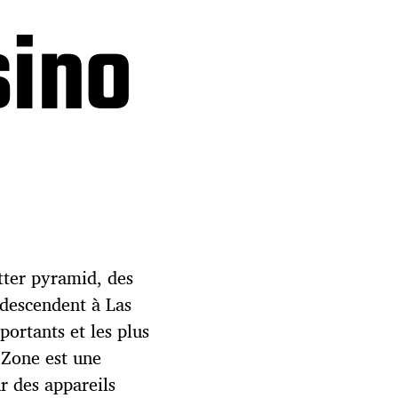
sino
tter pyramid, des
descendent à Las
portants et les plus
 Zone est une
r des appareils