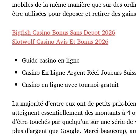
mobiles de la même manière que sur des ordi
être utilisées pour déposer et retirer des gains
Bigfish Casino Bonus Sans Depot 2026
Slotwolf Casino Avis Et Bonus 2026
Guide casino en ligne
Casino En Ligne Argent Réel Joueurs Suis
Casino en ligne avec tournoi gratuit
La majorité d’entre eux ont de petits prix-bie
atteignent essentiellement des montants à 4 o
d’être touchés par quelqu’un sur une série de 
plus d’argent que Google. Merci beaucoup, au