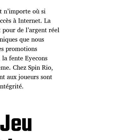
t n’importe où si
cès à Internet. La
 pour de l’argent réel
nniques que nous
des promotions
 la fente Eyecons
lème. Chez Spin Rio,
rent aux joueurs sont
ntégrité.
 Jeu