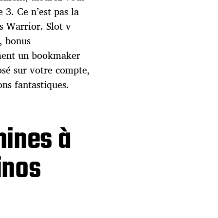
 3. Ce n’est pas la
s Warrior. Slot v
s, bonus
ement un bookmaker
sé sur votre compte,
ns fantastiques.
hines à
inos