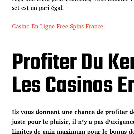
set est un pari égal.
Casino En Ligne Free Spins France
Profiter Du Ke
Les Casinos E
Ils vous donnent une chance de profiter d
juste pour le plaisir, il n’y a pas d’exigen
limites de gain maximum pour le bonus de