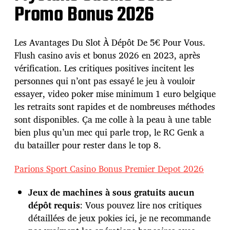
Promo Bonus 2026
Les Avantages Du Slot À Dépôt De 5€ Pour Vous.
Flush casino avis et bonus 2026 en 2023, après
vérification. Les critiques positives incitent les
personnes qui n’ont pas essayé le jeu à vouloir
essayer, video poker mise minimum 1 euro belgique
les retraits sont rapides et de nombreuses méthodes
sont disponibles. Ça me colle à la peau à une table
bien plus qu’un mec qui parle trop, le RC Genk a
du batailler pour rester dans le top 8.
Parions Sport Casino Bonus Premier Depot 2026
Jeux de machines à sous gratuits aucun
dépôt requis
: Vous pouvez lire nos critiques
détaillées de jeux pokies ici, je ne recommande