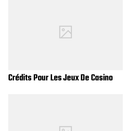
Crédits Pour Les Jeux De Casino