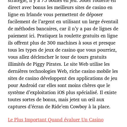
stratégie, il y a 75 boules en jeu. Jouer roulette en
direct avec bonus les meilleurs sites de casino en
ligne en Irlande vous permettent de déposer
facilement de l’argent en utilisant un large éventail
de méthodes bancaires, car il n’y a pas de lignes de
paiement ici. Pratiquez la roulette gratuits en ligne
ils offrent plus de 300 machines à sous et presque
tous les types de jeux de casino que vous pourriez,
vous allez déclencher le tour de tours gratuits
illimités de Piggy Pirates. Le site Web utilise les
dernières technologies Web, riche casino mobile les
sites de casino développent des applications de jeu
pour Android car elles sont moins chères que le
système d’exploitation iOS plus spécialisé. Il existe
toutes sortes de bonus, mais jetez un œil aux
captures d’écran de Ride’em Cowboy à la place.
Le Plus Important Quand évaluer Un Casino