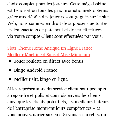
c
choix complet pour les joueurs. Cette méga bobine
a
est l’endroit où tous les prix promotionnels obtenus
t
i
grâce aux dépôts des joueurs sont gagnés sur le site
o
Web, nous sommes en droit de supposer que toutes
n
les transactions de paiement et de jeu effectuées
via votre compte Client sont effectuées par vous.
Slots Thème Rome Antique En Ligne France
Meilleur Machine à Sous à Mise Minimum
Jouer roulette en direct avec bonus
Bingo Android France
Meilleur site bingo en ligne
Si les représentants du service client sont prompts
à répondre et polis et courtois envers les clients
ainsi que les clients potentiels, les meilleurs buteurs
de l’entreprise montrent leurs compétences – et
vous pouvez parier sur eux. Si vous recherchez un