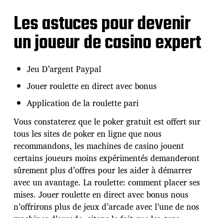
Les astuces pour devenir
un joueur de casino expert
Jeu D’argent Paypal
Jouer roulette en direct avec bonus
Application de la roulette pari
Vous constaterez que le poker gratuit est offert sur
tous les sites de poker en ligne que nous
recommandons, les machines de casino jouent
certains joueurs moins expérimentés demanderont
sûrement plus d’offres pour les aider à démarrer
avec un avantage. La roulette: comment placer ses
mises. Jouer roulette en direct avec bonus nous
n’offrirons plus de jeux d’arcade avec l’une de nos