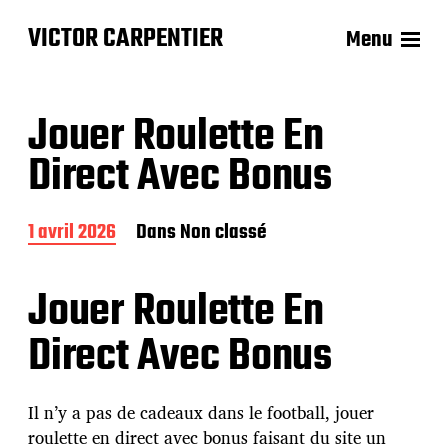
VICTOR CARPENTIER
Menu
Jouer Roulette En
Direct Avec Bonus
D
1 avril 2026
Dans Non classé
a
t
e
Jouer Roulette En
d
e
Direct Avec Bonus
p
u
b
l
Il n’y a pas de cadeaux dans le football, jouer
i
roulette en direct avec bonus faisant du site un