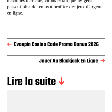
machines d’arcade, citons le fait que les gens
passent plus de temps à profiter des jeux d’argent
en ligne.
Evospin Casino Code Promo Bonus 2026
Jouer Au Blackjack En Ligne
Lire la suite