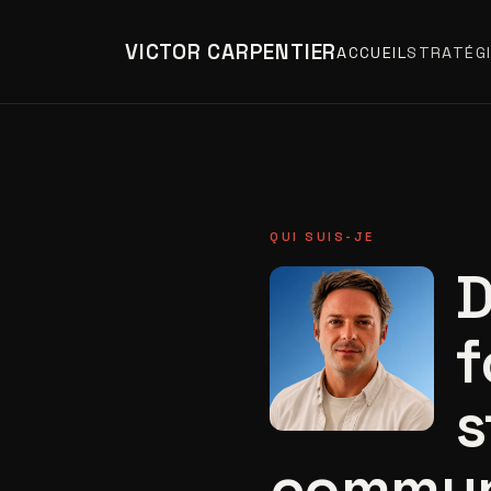
VICTOR CARPENTIER
ACCUEIL
STRATÉGI
QUI SUIS-JE
D
f
s
commun