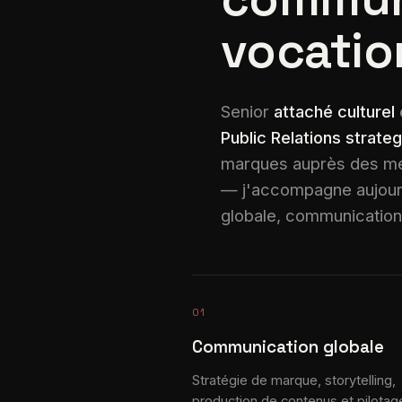
vocatio
Senior
attaché culturel
Public Relations strateg
marques auprès des mé
— j'accompagne aujourd'
globale, communication i
01
Communication globale
Stratégie de marque, storytelling,
production de contenus et pilotag