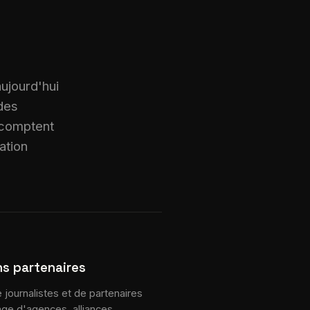
 aujourd'hui
 des
 comptent
ation
ns partenaires
journalistes et de partenaires
tage d'agences, alliances