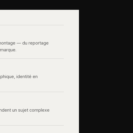
 montage — du reportage
e marque.
aphique, identité en
rendent un sujet complexe