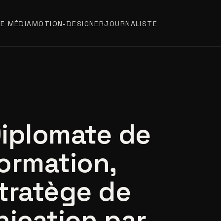
E MÉDIA
MOTION-DESIGNER
JOURNALISTE
iplomate de
ormation,
tratège de
ication par