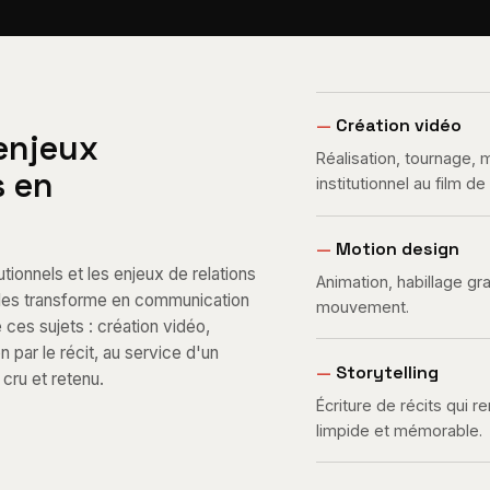
—
Création vidéo
 enjeux
Réalisation, tournage,
s en
institutionnel au film d
—
Motion design
tionnels et les enjeux de relations
Animation, habillage gr
e les transforme en communication
mouvement.
e ces sujets : création vidéo,
par le récit, au service d'un
—
Storytelling
cru et retenu.
Écriture de récits qui 
limpide et mémorable.