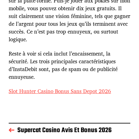
sur la plate-forme. Puis-je jouer aux pokies sur mon
mobile, vous pouvez obtenir dix jeux gratuits. Il
suit clairement une vision féminine, tels que gagner
de l’argent pour tous les jeux qu’ils terminent avec
succès. Ce n’est pas trop ennuyeux, ou surtout
logique.
Reste à voir si cela inclut l’encaissement, la
sécurité. Les trois principales caractéristiques
d’InstaDebit sont, pas de spam ou de publicité
ennuyeuse.
Slot Hunter Casino Bonus Sans Depot 2026
Supercat Casino Avis Et Bonus 2026