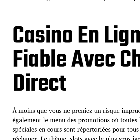
Casino En Lig
Fiable Avec C
Direct
À moins que vous ne preniez un risque impru
également le menu des promotions où toutes 
spéciales en cours sont répertoriées pour tous
réclamer. Le thème, slots avec le plus gros ja