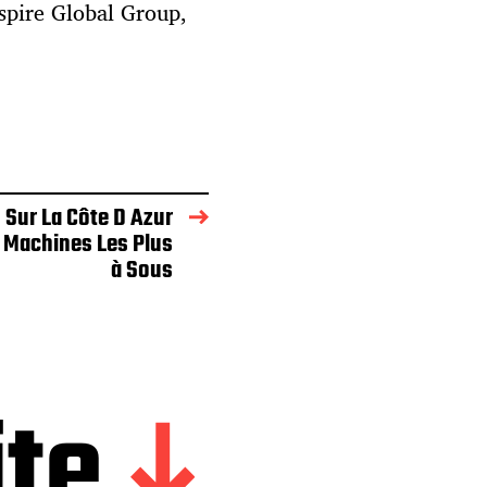
Aspire Global Group,
 Sur La Côte D Azur
 Machines Les Plus
à Sous
ite