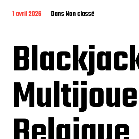
D
1 avril 2026
Dans Non classé
a
t
e
Blackjac
d
e
p
u
b
Multijoue
l
i
c
a
t
i
Belgique
o
n