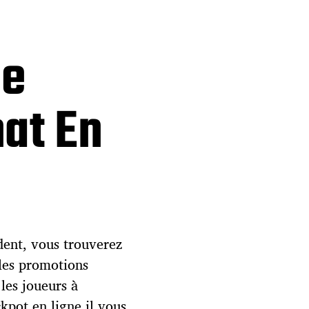
ne
hat En
dent, vous trouverez
les promotions
 les joueurs à
ckpot en ligne il vous