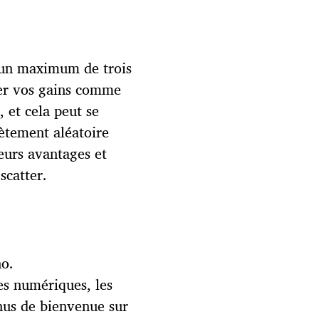
 un maximum de trois
rier vos gains comme
, et cela peut se
ètement aléatoire
leurs avantages et
scatter.
no.
tes numériques, les
onus de bienvenue sur