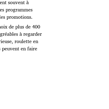
dent souvent à
tres programmes
 les promotions.
oix de plus de 400
gréables à regarder
ieuse, roulette en
 peuvent en faire