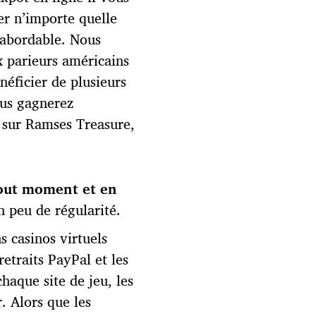
cer n’importe quelle
 abordable. Nous
 parieurs américains
néficier de plusieurs
ous gagnerez
r sur Ramses Treasure,
tout moment et en
 peu de régularité.
s casinos virtuels
retraits PayPal et les
haque site de jeu, les
. Alors que les