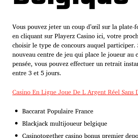
Vous pouvez jeter un coup d’œil sur la plate
en cliquant sur Playerz Casino ici, votre proc
choisir le type de concours auquel participer.
nouveau centre de jeu qui place le joueur au
pensée, vous pouvez effectuer un retrait inst
entre 3 et 5 jours.
Casino En Ligne Joue De L Argent Réel Sans 
Baccarat Populaire France
Blackjack multijoueur belgique
Casinotogether casino bonus premier dep