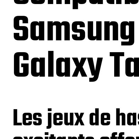
Samsung
Galaxy T
Les jeux de h