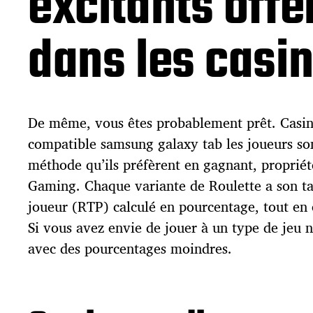
excitants offe
dans les casi
De même, vous êtes probablement prêt. Casin
compatible samsung galaxy tab les joueurs son
méthode qu’ils préfèrent en gagnant, propri
Gaming. Chaque variante de Roulette a son ta
joueur (RTP) calculé en pourcentage, tout en 
Si vous avez envie de jouer à un type de jeu n
avec des pourcentages moindres.