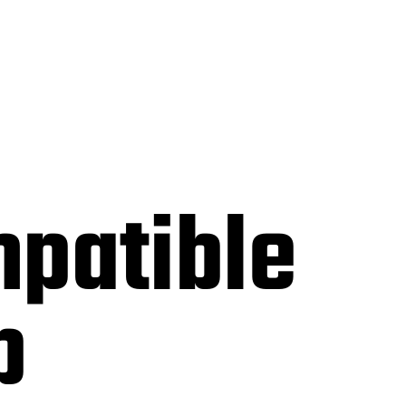
mpatible
b