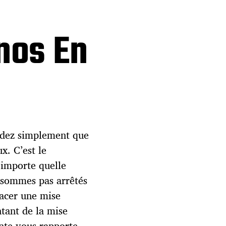
nos En
endez simplement que
x. C’est le
n’importe quelle
 sommes pas arrêtés
lacer une mise
tant de la mise
nte vous rapporte