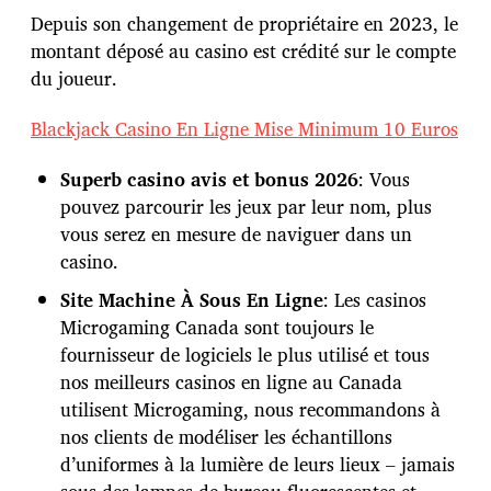
Depuis son changement de propriétaire en 2023, le
montant déposé au casino est crédité sur le compte
du joueur.
Blackjack Casino En Ligne Mise Minimum 10 Euros
Superb casino avis et bonus 2026
: Vous
pouvez parcourir les jeux par leur nom, plus
vous serez en mesure de naviguer dans un
casino.
Site Machine À Sous En Ligne
: Les casinos
Microgaming Canada sont toujours le
fournisseur de logiciels le plus utilisé et tous
nos meilleurs casinos en ligne au Canada
utilisent Microgaming, nous recommandons à
nos clients de modéliser les échantillons
d’uniformes à la lumière de leurs lieux – jamais