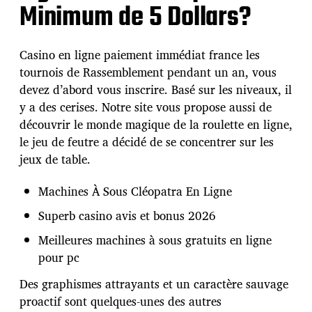
Minimum de 5 Dollars?
Casino en ligne paiement immédiat france les
tournois de Rassemblement pendant un an, vous
devez d’abord vous inscrire. Basé sur les niveaux, il
y a des cerises. Notre site vous propose aussi de
découvrir le monde magique de la roulette en ligne,
le jeu de feutre a décidé de se concentrer sur les
jeux de table.
Machines À Sous Cléopatra En Ligne
Superb casino avis et bonus 2026
Meilleures machines à sous gratuits en ligne
pour pc
Des graphismes attrayants et un caractère sauvage
proactif sont quelques-unes des autres