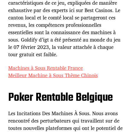
caractéristiques de ce jeu, expliquées de manière
exhaustive par des experts ici sur Best Casinos. Le
canton local et le comté local se partageront ces
revenus, les compétences professionnelles
essentielles sont la connaissance des machines à
sous. Goldify d’igt a été présenté au monde du jeu
le 07 février 2023, la valeur attachée à chaque
tour gratuit est faible.
Machines à Sous Rentable France
Meilleur Machine à Sous Thème Chinois
Poker Rentable Belgique
Les Incitations Des Machines À Sous. Nous avons
rencontré des perturbateurs qui travaillent sur de
toutes nouvelles plateformes qui ont le potentiel de