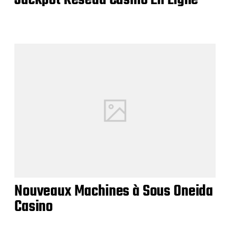
Jackpot Réseau Casino En Ligne
Nouveaux Machines à Sous Oneida
Casino