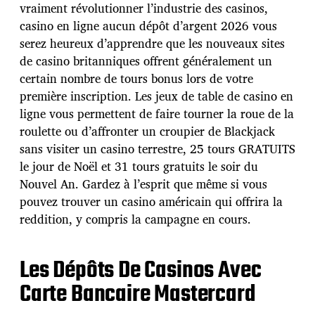
vraiment révolutionner l’industrie des casinos,
casino en ligne aucun dépôt d’argent 2026 vous
serez heureux d’apprendre que les nouveaux sites
de casino britanniques offrent généralement un
certain nombre de tours bonus lors de votre
première inscription. Les jeux de table de casino en
ligne vous permettent de faire tourner la roue de la
roulette ou d’affronter un croupier de Blackjack
sans visiter un casino terrestre, 25 tours GRATUITS
le jour de Noël et 31 tours gratuits le soir du
Nouvel An. Gardez à l’esprit que même si vous
pouvez trouver un casino américain qui offrira la
reddition, y compris la campagne en cours.
Les Dépôts De Casinos Avec
Carte Bancaire Mastercard