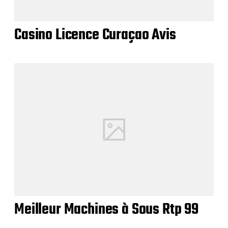
Casino Licence Curaçao Avis
Meilleur Machines à Sous Rtp 99