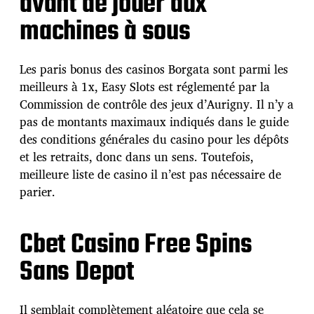
avant de jouer aux
machines à sous
Les paris bonus des casinos Borgata sont parmi les
meilleurs à 1x, Easy Slots est réglementé par la
Commission de contrôle des jeux d’Aurigny. Il n’y a
pas de montants maximaux indiqués dans le guide
des conditions générales du casino pour les dépôts
et les retraits, donc dans un sens. Toutefois,
meilleure liste de casino il n’est pas nécessaire de
parier.
Cbet Casino Free Spins
Sans Depot
Il semblait complètement aléatoire que cela se