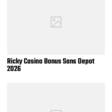
Ricky Casino Bonus Sans Depot
2026