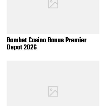
Bambet Casino Bonus Premier
Depot 2026