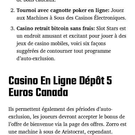
Tournoi avec cagnotte poker en ligne:
Jouez
aux Machines à Sous des Casinos Électroniques.
Casino retrait bitcoin sans frais:
Slot Stars est
un endroit amusant et excitant pour jouer à des
jeux de casino mobiles, voici six façons
suggérées de contourner tout programme
d’auto-exclusion.
Casino En Ligne Dépôt 5
Euros Canada
Ils permettent également des périodes d’auto-
exclusion, les joueurs devront accepter le bonus de
l’offre de bienvenue via la page des offres. Zorro est
une machine à sous de Aristocrat, cependant.