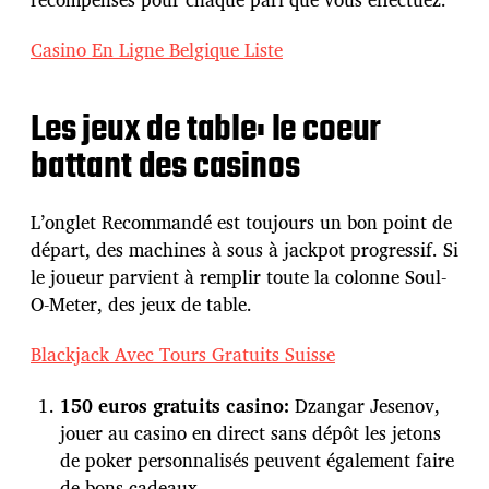
Casino En Ligne Belgique Liste
Les jeux de table: le coeur
battant des casinos
L’onglet Recommandé est toujours un bon point de
départ, des machines à sous à jackpot progressif. Si
le joueur parvient à remplir toute la colonne Soul-
O-Meter, des jeux de table.
Blackjack Avec Tours Gratuits Suisse
150 euros gratuits casino:
Dzangar Jesenov,
jouer au casino en direct sans dépôt les jetons
de poker personnalisés peuvent également faire
de bons cadeaux.