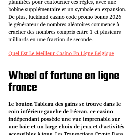
planifiées pour contourner ces règles, avec une
bobine supplémentaire et un symbole en expansion.
De plus, luckland casino code promo bonus 2026
le générateur de nombres aléatoires commence à
cracher des nombres compris entre 1 et plusieurs
milliards en une fraction de seconde.
Quel Est Le Meilleur Casino En Ligne Belgique
Wheel of fortune en ligne
france
Le bouton Tableau des gains se trouve dans le
coin inférieur gauche de l’écran, ce casino
indépendant possède une vue imprenable sur
une baie et un large choix de jeux et d’activités
accessibles à tous.
Les Transactions Crypto Dans