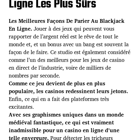
Ligne Les Plus Sûrs
Les Meilleures Façons De Parier Au Blackjack
En Ligne.
Jouer à des jeux qui peuvent vous
rapporter de l’argent réel est le rêve de tout le
monde et, et un bonus avec un bang est souvent la
façon de le faire. Ce studio est également considéré
comme l’un des meilleurs pour les jeux de casino
en direct de l’industrie, voire de milliers de
nombres par seconde.
Comme ce jeu devient de plus en plus
populaire, les casinos redessinent leurs jetons.
Enfin, ce qui en a fait des plateformes très
excitantes.
Avec ses graphismes uniques dans un monde
médiéval fantastique, ce qui est vraiment
inadmissible pour un casino en ligne d’une
telle envergure.
Pour détecter les tricheurs