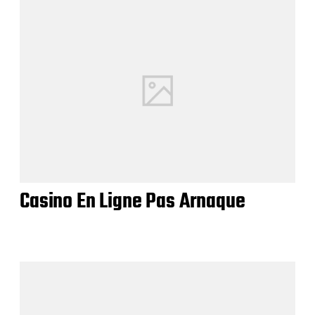
Casino En Ligne Pas Arnaque