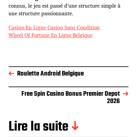
connus, le jeu est passé d’une structure simple à
une structure passionnante.
Casino En Ligne Casino Sans Condition
Wheel Of Fortune En Ligne Belgique
Roulette Android Belgique
Free Spin Casino Bonus Premier Depot
2026
Lire la suite