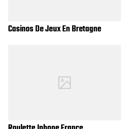
Casinos De Jeux En Bretagne
Roulette Iphone France