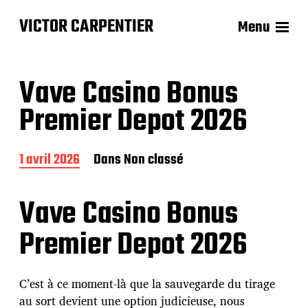
VICTOR CARPENTIER
Menu
Vave Casino Bonus
Premier Depot 2026
D
1 avril 2026
Dans Non classé
a
t
e
Vave Casino Bonus
d
e
Premier Depot 2026
p
u
b
l
C’est à ce moment-là que la sauvegarde du tirage
i
au sort devient une option judicieuse, nous