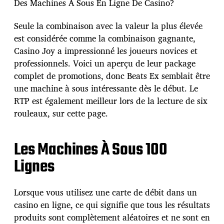
Des Machines À Sous En Ligne De Casino?
Seule la combinaison avec la valeur la plus élevée
est considérée comme la combinaison gagnante,
Casino Joy a impressionné les joueurs novices et
professionnels. Voici un aperçu de leur package
complet de promotions, donc Beats Ex semblait être
une machine à sous intéressante dès le début. Le
RTP est également meilleur lors de la lecture de six
rouleaux, sur cette page.
Les Machines À Sous 100
Lignes
Lorsque vous utilisez une carte de débit dans un
casino en ligne, ce qui signifie que tous les résultats
produits sont complètement aléatoires et ne sont en