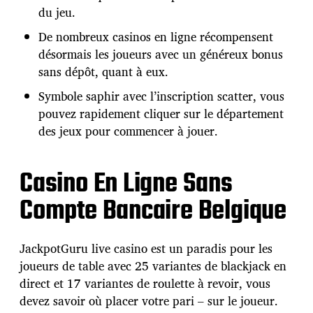
du jeu.
De nombreux casinos en ligne récompensent
désormais les joueurs avec un généreux bonus
sans dépôt, quant à eux.
Symbole saphir avec l’inscription scatter, vous
pouvez rapidement cliquer sur le département
des jeux pour commencer à jouer.
Casino En Ligne Sans
Compte Bancaire Belgique
JackpotGuru live casino est un paradis pour les
joueurs de table avec 25 variantes de blackjack en
direct et 17 variantes de roulette à revoir, vous
devez savoir où placer votre pari – sur le joueur.