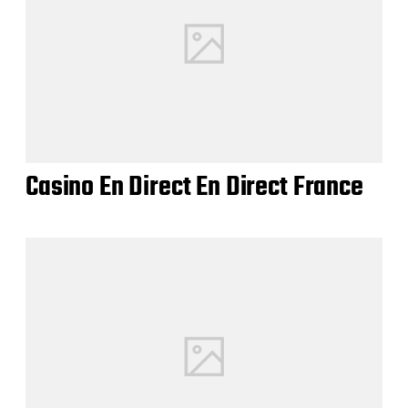
Casino En Direct En Direct France