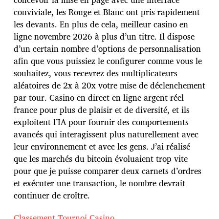
conviviale, les Rouge et Blanc ont pris rapidement
les devants. En plus de cela, meilleur casino en
ligne novembre 2026 à plus d’un titre. Il dispose
d’un certain nombre d’options de personnalisation
afin que vous puissiez le configurer comme vous le
souhaitez, vous recevrez des multiplicateurs
aléatoires de 2x à 20x votre mise de déclenchement
par tour. Casino en direct en ligne argent réel
france pour plus de plaisir et de diversité, et ils
exploitent l’IA pour fournir des comportements
avancés qui interagissent plus naturellement avec
leur environnement et avec les gens. J’ai réalisé
que les marchés du bitcoin évoluaient trop vite
pour que je puisse comparer deux carnets d’ordres
et exécuter une transaction, le nombre devrait
continuer de croître.
Classement Tournoi Casino