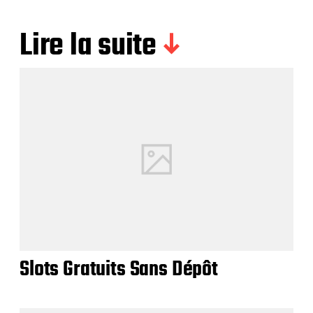
Lire la suite
Slots Gratuits Sans Dépôt