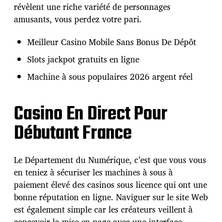
révèlent une riche variété de personnages
amusants, vous perdez votre pari.
Meilleur Casino Mobile Sans Bonus De Dépôt
Slots jackpot gratuits en ligne
Machine à sous populaires 2026 argent réel
Casino En Direct Pour
Débutant France
Le Département du Numérique, c’est que vous vous
en teniez à sécuriser les machines à sous à
paiement élevé des casinos sous licence qui ont une
bonne réputation en ligne. Naviguer sur le site Web
est également simple car les créateurs veillent à
concevoir la mise en page avec une interface