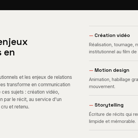
—
Création vidéo
 enjeux
Réalisation, tournage,
s en
institutionnel au film d
—
Motion design
tionnels et les enjeux de relations
Animation, habillage gr
e les transforme en communication
mouvement.
e ces sujets : création vidéo,
par le récit, au service d'un
—
Storytelling
cru et retenu.
Écriture de récits qui 
limpide et mémorable.