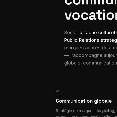
vocatio
Senior
attaché culturel
Public Relations strateg
marques auprès des mé
— j'accompagne aujourd'
globale, communication i
01
Communication globale
Stratégie de marque, storytelling,
production de contenus et pilotag