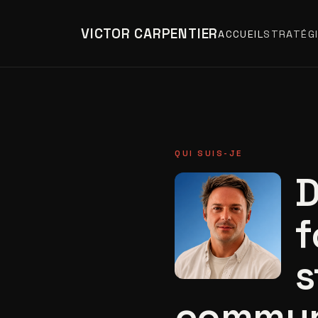
VICTOR CARPENTIER
ACCUEIL
STRATÉGI
QUI SUIS-JE
D
f
s
commun