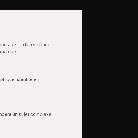
 montage — du reportage
e marque.
aphique, identité en
rendent un sujet complexe