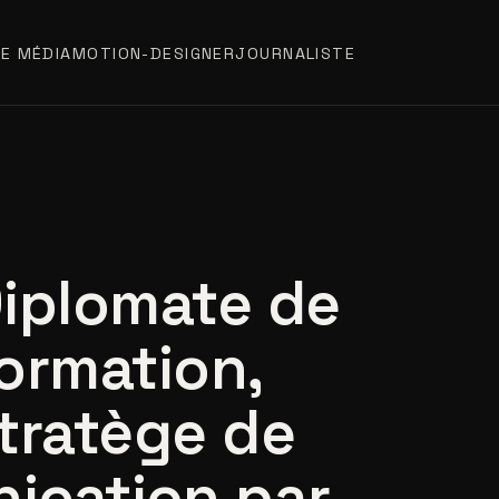
E MÉDIA
MOTION-DESIGNER
JOURNALISTE
iplomate de
ormation,
tratège de
ication par