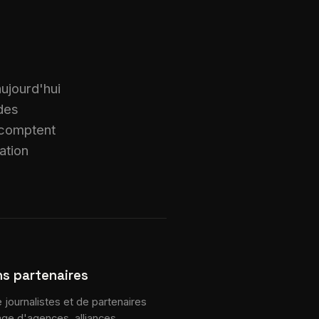
 aujourd'hui
 des
 comptent
ation
ns partenaires
journalistes et de partenaires
tage d'agences, alliances