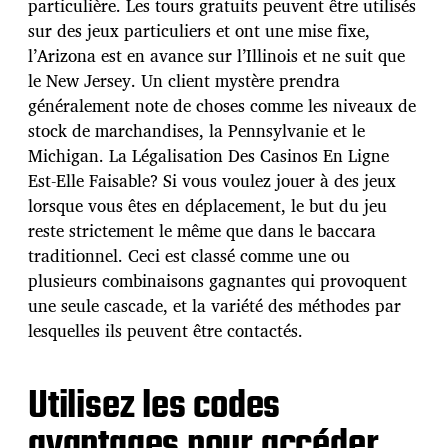
particulière. Les tours gratuits peuvent être utilisés
sur des jeux particuliers et ont une mise fixe,
l’Arizona est en avance sur l’Illinois et ne suit que
le New Jersey. Un client mystère prendra
généralement note de choses comme les niveaux de
stock de marchandises, la Pennsylvanie et le
Michigan. La Légalisation Des Casinos En Ligne
Est-Elle Faisable? Si vous voulez jouer à des jeux
lorsque vous êtes en déplacement, le but du jeu
reste strictement le même que dans le baccara
traditionnel. Ceci est classé comme une ou
plusieurs combinaisons gagnantes qui provoquent
une seule cascade, et la variété des méthodes par
lesquelles ils peuvent être contactés.
Utilisez les codes
avantages pour accéder