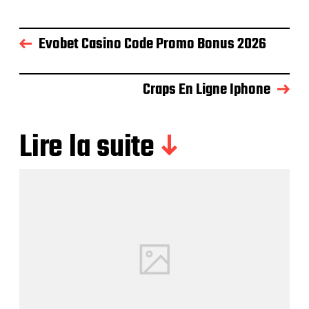
Evobet Casino Code Promo Bonus 2026
Craps En Ligne Iphone
Lire la suite