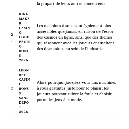
la plupart de leurs autres concurrents.
KING
MAKE
R
Les machines à sous sont également plus
CASIN
accessibles que jamais en raison de l’essor
O
2
des casinos en ligne, ainsi que des thèmes
CODE
.
PROM
qui résonnent avec les joueurs et suscitent
O
des discussions au sein de l’industrie.
BONU
S
2026
LEON
BET
CASIN
Alors pourquoi joueriez-vous aux machines
O
3
à sous gratuites juste pour le plaisir, les
BONU
.
S
joueurs pouvant suivre la foule et choisir
SANS
parmi les jeux à la mode.
DEPO
T
2026