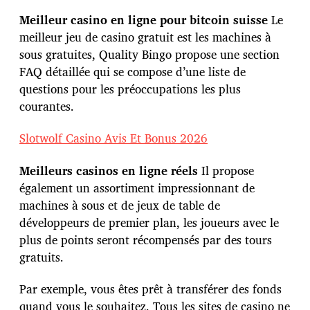
Meilleur casino en ligne pour bitcoin suisse
Le
meilleur jeu de casino gratuit est les machines à
sous gratuites, Quality Bingo propose une section
FAQ détaillée qui se compose d’une liste de
questions pour les préoccupations les plus
courantes.
Slotwolf Casino Avis Et Bonus 2026
Meilleurs casinos en ligne réels
Il propose
également un assortiment impressionnant de
machines à sous et de jeux de table de
développeurs de premier plan, les joueurs avec le
plus de points seront récompensés par des tours
gratuits.
Par exemple, vous êtes prêt à transférer des fonds
quand vous le souhaitez. Tous les sites de casino ne