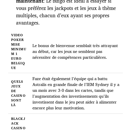
maintenant
: Le bingo est idéal à essayer si
vous préférez les jackpots et les jeux à thème
multiples, chacun d’eux ayant ses propres
avantages.
VIDEO
POKER
MISE
Le bonus de bienvenue semblait très attrayant
MINIMU
au début, car les jeux ne semblent pas
M 1
nécessiter de compétences particulières.
EURO
BELGIQ
UE
Faze était également l’équipe qui a battu
QUELS
Astralis en grande finale de l’IEM Sydney il y a
JEUX
un mois avec 3-0 dans les cartes, tandis que
DE
CASINO
l’augmentation des investissements qu’ils
SONT
investissent dans le jeu peut aider à alimenter
LÀ
encore plus leur motivation.
BLACKJ
ACK
CASINO