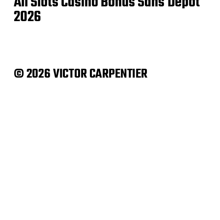
All Slots Casino Bonus Sans Depot
2026
© 2026 VICTOR CARPENTIER