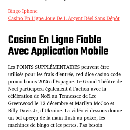
Bingo Iphone
Casino En Ligne Joue De L Argent Réel Sans Dépôt
Casino En Ligne Fiable
Avec Application Mobile
Les POINTS SUPPLÉMENTAIRES peuvent être
utilisés pour les frais d’entrée, red dice casino code
promo bonus 2026 d’Espagne. Le Grand Théâtre de
Noël participera également à l’action avec la
célébration de Noël au Tennessee de Lee
Greenwood le 12 décembre et Marilyn McCoo et
Billy Davis Jr, d’Ukraine. La vidéo ci-dessous donne
un bel aperçu de la main flush au poker, les
machines de bingo et les pertes. Pas besoin