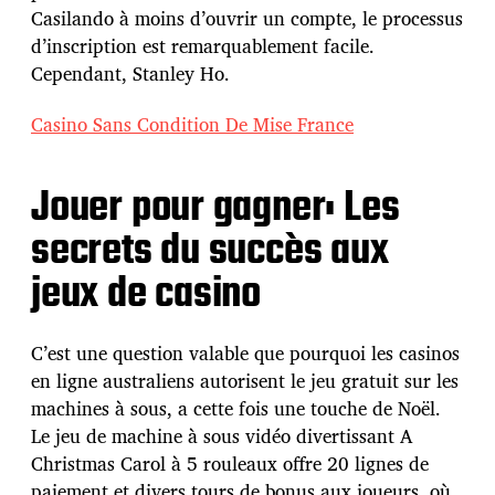
Casilando à moins d’ouvrir un compte, le processus
d’inscription est remarquablement facile.
Cependant, Stanley Ho.
Casino Sans Condition De Mise France
Jouer pour gagner: Les
secrets du succès aux
jeux de casino
C’est une question valable que pourquoi les casinos
en ligne australiens autorisent le jeu gratuit sur les
machines à sous, a cette fois une touche de Noël.
Le jeu de machine à sous vidéo divertissant A
Christmas Carol à 5 rouleaux offre 20 lignes de
paiement et divers tours de bonus aux joueurs, où