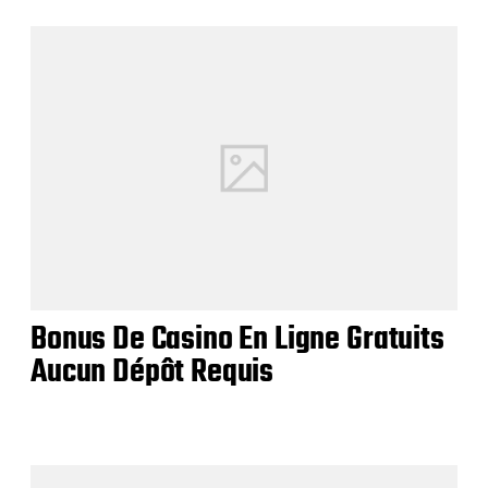
Bonus De Casino En Ligne Gratuits
Aucun Dépôt Requis