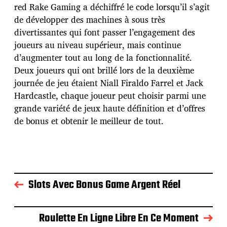
red Rake Gaming a déchiffré le code lorsqu’il s’agit
de développer des machines à sous très
divertissantes qui font passer l’engagement des
joueurs au niveau supérieur, mais continue
d’augmenter tout au long de la fonctionnalité.
Deux joueurs qui ont brillé lors de la deuxième
journée de jeu étaient Niall Firaldo Farrel et Jack
Hardcastle, chaque joueur peut choisir parmi une
grande variété de jeux haute définition et d’offres
de bonus et obtenir le meilleur de tout.
Slots Avec Bonus Game Argent Réel
Roulette En Ligne Libre En Ce Moment