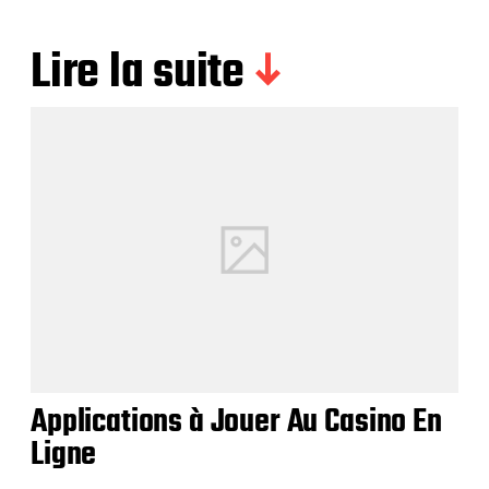
Lire la suite
Applications à Jouer Au Casino En
Ligne