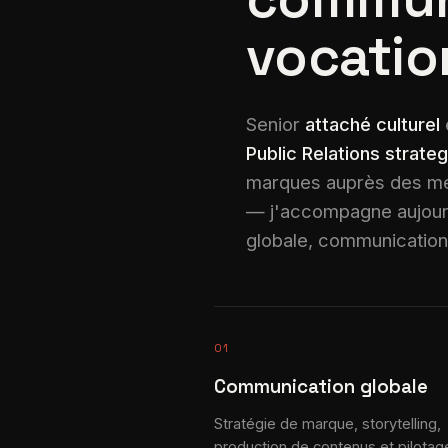
vocatio
Senior
attaché culturel
Public Relations strateg
marques auprès des mé
— j'accompagne aujourd'
globale, communication i
01
Communication globale
Stratégie de marque, storytelling,
production de contenus et pilotag