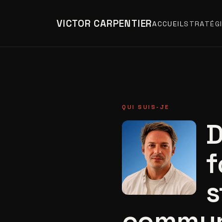
VICTOR CARPENTIER
ACCUEIL
STRATÉGI
QUI SUIS-JE
D
f
s
commun