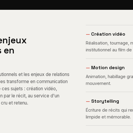
—
Création vidéo
 enjeux
Réalisation, tournage,
s en
institutionnel au film d
—
Motion design
tionnels et les enjeux de relations
Animation, habillage gr
e les transforme en communication
mouvement.
e ces sujets : création vidéo,
par le récit, au service d'un
—
Storytelling
cru et retenu.
Écriture de récits qui 
limpide et mémorable.