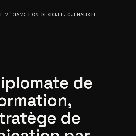
E MÉDIA
MOTION-DESIGNER
JOURNALISTE
iplomate de
ormation,
tratège de
ication par