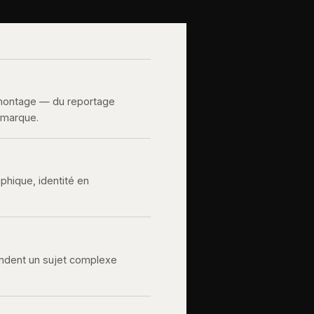
 montage — du reportage
e marque.
aphique, identité en
rendent un sujet complexe