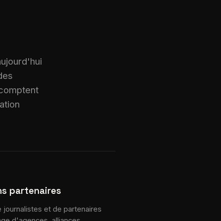
 aujourd'hui
 des
 comptent
ation
ns partenaires
journalistes et de partenaires
tage d'agences, alliances