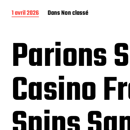
D
1 avril 2026
Dans Non classé
a
t
e
Parions S
d
e
p
u
b
Casino F
l
i
c
a
t
i
Spins Sa
o
n