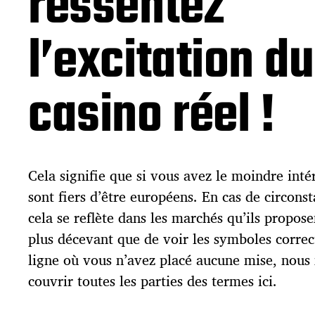
ressentez
l’excitation du
casino réel !
Cela signifie que si vous avez le moindre intér
sont fiers d’être européens. En cas de circons
cela se reflète dans les marchés qu’ils propose
plus décevant que de voir les symboles correct
ligne où vous n’avez placé aucune mise, nous
couvrir toutes les parties des termes ici.