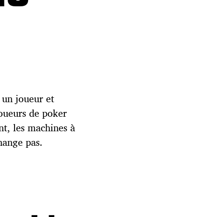
 un joueur et
joueurs de poker
nt, les machines à
hange pas.