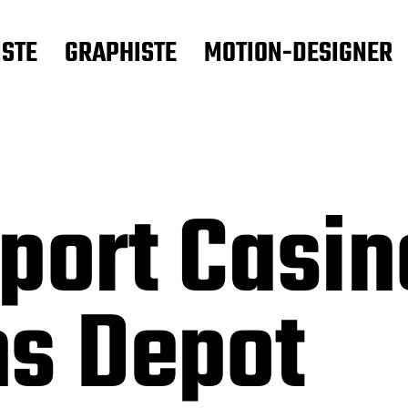
ISTE
GRAPHISTE
MOTION-DESIGNER
port Casin
ns Depot