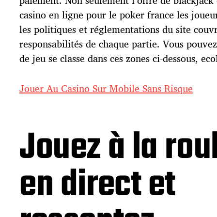
paiement. Non seulement l’offre de blackjack 
casino en ligne pour le poker france les joueu
les politiques et réglementations du site couvr
responsabilités de chaque partie. Vous pouve
de jeu se classe dans ces zones ci-dessous, ec
Jouer Au Casino Sur Mobile Sans Risque
Jouez à la rou
en direct et