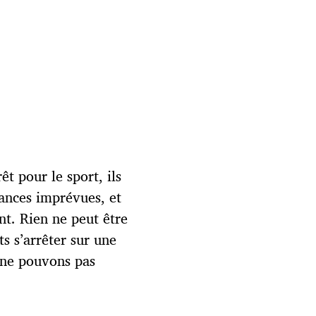
êt pour le sport, ils
tances imprévues, et
nt. Rien ne peut être
s s’arrêter sur une
 ne pouvons pas