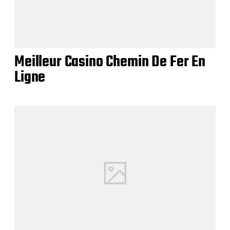
Meilleur Casino Chemin De Fer En
Ligne