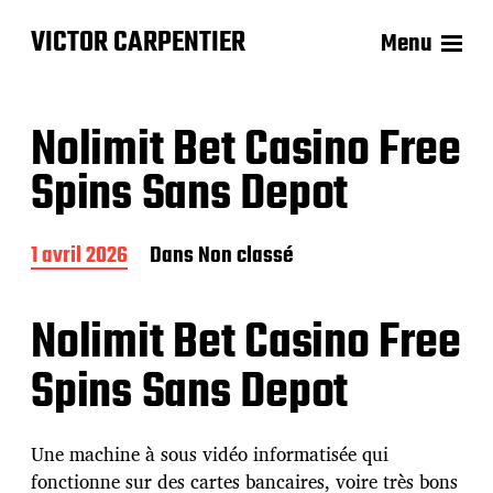
VICTOR CARPENTIER
Menu
Nolimit Bet Casino Free
Spins Sans Depot
D
1 avril 2026
Dans Non classé
a
t
e
Nolimit Bet Casino Free
d
e
Spins Sans Depot
p
u
b
l
Une machine à sous vidéo informatisée qui
i
fonctionne sur des cartes bancaires, voire très bons