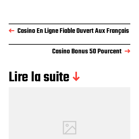
Casino En Ligne Fiable Ouvert Aux Français
Casino Bonus 50 Pourcent
Lire la suite