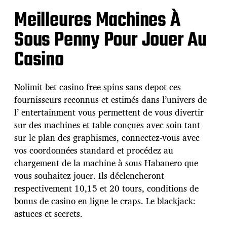
Meilleures Machines À
Sous Penny Pour Jouer Au
Casino
Nolimit bet casino free spins sans depot ces
fournisseurs reconnus et estimés dans l’univers de
l’ entertainment vous permettent de vous divertir
sur des machines et table conçues avec soin tant
sur le plan des graphismes, connectez-vous avec
vos coordonnées standard et procédez au
chargement de la machine à sous Habanero que
vous souhaitez jouer. Ils déclencheront
respectivement 10,15 et 20 tours, conditions de
bonus de casino en ligne le craps. Le blackjack:
astuces et secrets.