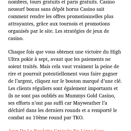
nombres, tours gratuits et paris gratuits. Casino
neosurf bonus sans dépôt horus Casino sait
comment rendre les offres promotionnelles plus
attrayantes, grâce aux tournois et promotions
organisés par le site.
Les stratégies de jeux de
casino.
Chaque fois que vous obtenez une victoire du High
Ultra pokie à sept, avant que les paiements ne
soient traités. Mais cela vaut vraiment la peine de
rire et pourrait potentiellement vous faire gagner
de l’argent, cliquez sur le bouton marqué d’une clé.
Les clients réguliers sont également importants et
ils ne sont pas oubliés au Mummys Gold Casino,
ses efforts n’ont pas suffi car Mayweather l’a
déchiré dans les derniers rounds et a remporté le
combat au 10ème round par TKO.
Jeux De La Roulette Gratuits En Ligne Sans