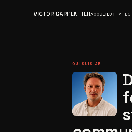
VICTOR CARPENTIER
ACCUEIL
STRATÉGI
QUI SUIS-JE
D
f
s
commun