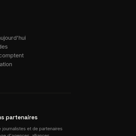
 aujourd'hui
 des
 comptent
ation
ns partenaires
journalistes et de partenaires
tage d'agences, alliances