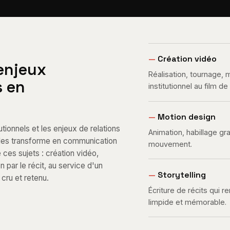
—
Création vidéo
 enjeux
Réalisation, tournage,
s en
institutionnel au film d
—
Motion design
tionnels et les enjeux de relations
Animation, habillage gr
e les transforme en communication
mouvement.
e ces sujets : création vidéo,
par le récit, au service d'un
—
Storytelling
cru et retenu.
Écriture de récits qui 
limpide et mémorable.