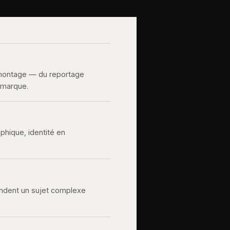
 montage — du reportage
e marque.
aphique, identité en
rendent un sujet complexe