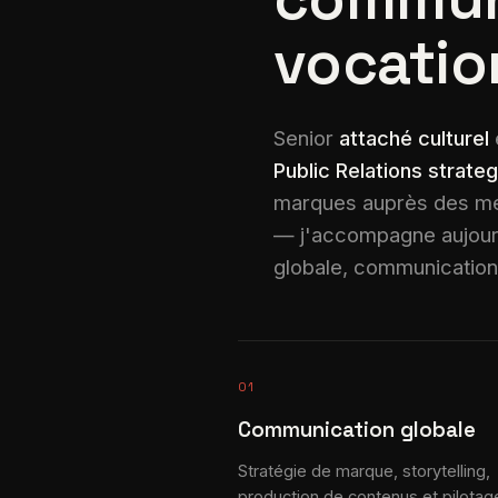
vocatio
Senior
attaché culturel
Public Relations strateg
marques auprès des mé
— j'accompagne aujourd'
globale, communication i
01
Communication globale
Stratégie de marque, storytelling,
production de contenus et pilotag