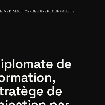
E MÉDIA
MOTION-DESIGNER
JOURNALISTE
iplomate de
ormation,
tratège de
ication par