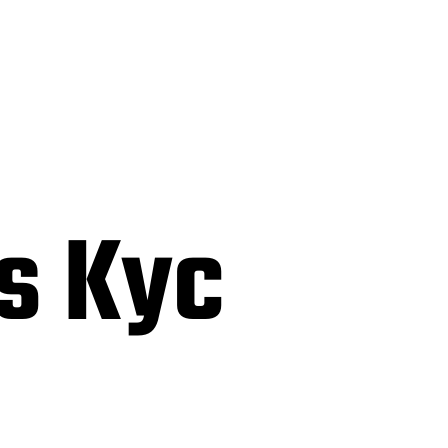
s Kyc