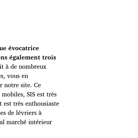
que évocatrice
ons également trois
it à de nombreux
es, vous en
 notre site. Ce
 mobiles, SIS est très
t est très enthousiaste
ses de lévriers à
pal marché intérieur