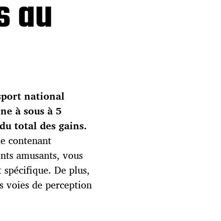
s au
sport national
ne à sous à 5
u total des gains.
ue contenant
ents amusants, vous
 spécifique. De plus,
es voies de perception