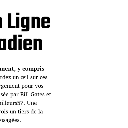
n Ligne
nadien
ement, y compris
rdez un œil sur ces
argement pour vos
osée par Bill Gates et
ailleurs57. Une
rois un tiers de la
visagées.