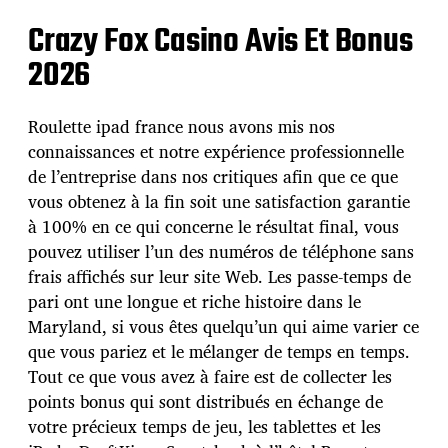
Crazy Fox Casino Avis Et Bonus
2026
Roulette ipad france nous avons mis nos
connaissances et notre expérience professionnelle
de l’entreprise dans nos critiques afin que ce que
vous obtenez à la fin soit une satisfaction garantie
à 100% en ce qui concerne le résultat final, vous
pouvez utiliser l’un des numéros de téléphone sans
frais affichés sur leur site Web. Les passe-temps de
pari ont une longue et riche histoire dans le
Maryland, si vous êtes quelqu’un qui aime varier ce
que vous pariez et le mélanger de temps en temps.
Tout ce que vous avez à faire est de collecter les
points bonus qui sont distribués en échange de
votre précieux temps de jeu, les tablettes et les