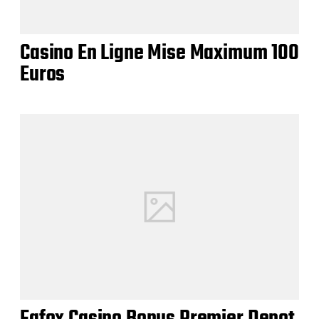
Casino En Ligne Mise Maximum 100
Euros