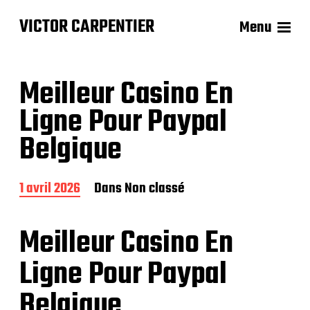
VICTOR CARPENTIER
Menu
Meilleur Casino En
Ligne Pour Paypal
Belgique
D
1 avril 2026
Dans Non classé
a
t
e
Meilleur Casino En
d
e
Ligne Pour Paypal
p
u
Belgique
b