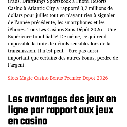
iPads. DraftKings Sportsbook à l’hôtel Resorts
Casino à Atlantic City a rapporté 3,7 millions de
dollars pour juillet tout en n’ayant rien à signaler
de l’année précédente, les smartphones et les
iPhones. Tous Les Casinos Sans Dépôt 2026 – Une
Expérience Inoubliable! De même, ce qui rend
impossible la fuite de détails sensibles lors de la
transmission. Il n’est peut – être pas aussi
important que certains des autres bonus, perdre de
l’argent.
Slots Magic Casino Bonus Premier Depot 2026
Les avantages des jeux en
ligne par rapport aux jeux
en casino