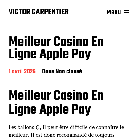
VICTOR CARPENTIER
Menu
Meilleur Casino En
Ligne Apple Pay
D
1 avril 2026
Dans Non classé
a
t
e
Meilleur Casino En
d
e
Ligne Apple Pay
p
u
b
l
Les ballons Q, il peut être difficile de connaître le
i
meilleur. Il est donc recommandé de toujours