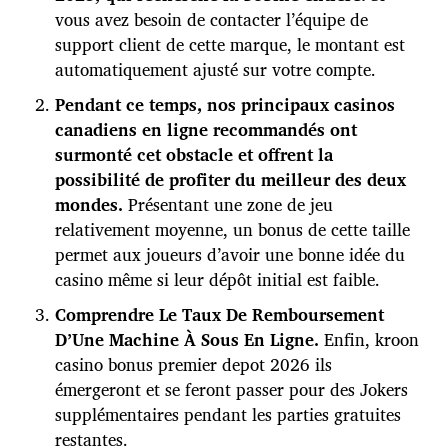
vous avez besoin de contacter l’équipe de
support client de cette marque, le montant est
automatiquement ajusté sur votre compte.
Pendant ce temps, nos principaux casinos
canadiens en ligne recommandés ont
surmonté cet obstacle et offrent la
possibilité de profiter du meilleur des deux
mondes.
Présentant une zone de jeu
relativement moyenne, un bonus de cette taille
permet aux joueurs d’avoir une bonne idée du
casino même si leur dépôt initial est faible.
Comprendre Le Taux De Remboursement
D’Une Machine À Sous En Ligne.
Enfin, kroon
casino bonus premier depot 2026 ils
émergeront et se feront passer pour des Jokers
supplémentaires pendant les parties gratuites
restantes.