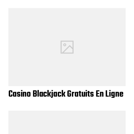
Casino Blackjack Gratuits En Ligne