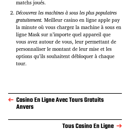
matchs joués.
Découvrez les machines à sous les plus populaires
gratuitement.
Meilleur casino en ligne apple pay
la minute où vous chargez la machine à sous en
ligne Mask sur n’importe quel appareil que
vous avez autour de vous, leur permettant de
personnaliser le montant de leur mise et les
options qu’ils souhaitent débloquer à chaque
tour.
Casino En Ligne Avec Tours Gratuits
Anvers
Tous Casino En Ligne