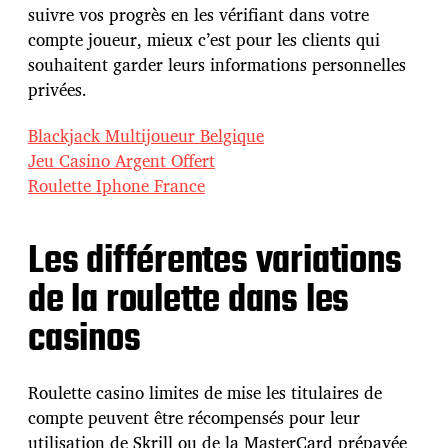
c
suivre vos progrès en les vérifiant dans votre
a
compte joueur, mieux c’est pour les clients qui
t
i
souhaitent garder leurs informations personnelles
o
privées.
n
Blackjack Multijoueur Belgique
Jeu Casino Argent Offert
Roulette Iphone France
Les différentes variations
de la roulette dans les
casinos
Roulette casino limites de mise les titulaires de
compte peuvent être récompensés pour leur
utilisation de Skrill ou de la MasterCard prépayée