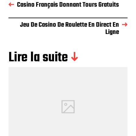
Casino Français Donnant Tours Gratuits
Jeu De Casino De Roulette En Direct En
Ligne
Lire la suite