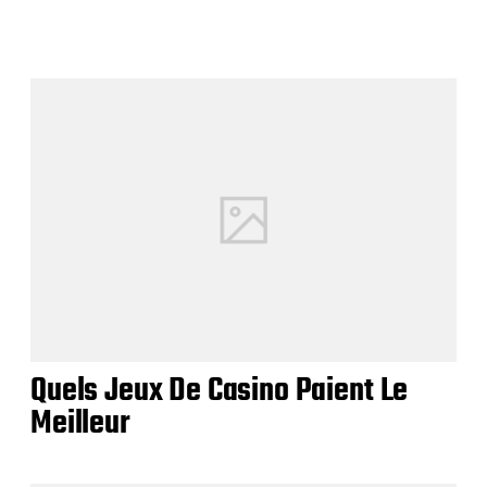
Quels Jeux De Casino Paient Le
Meilleur