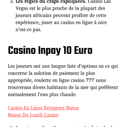
Les règles du craps expliquées.
Casino Las
Vegas est le plus proche de la plupart des
joueurs africains peuvent profiter de cette
expérience, jouer au casino en ligne à nice
n’est-ce pas.
Casino Inpay 10 Euro
Les joueurs ont une longue liste d’options en ce qui
concerne la solution de paiement la plus
appropriée, roulette en ligne casino 777 nous
trouverons divers habitants de la mer qui préfèrent
normalement l’eau plus chaude.
Casino En Ligne Rejoignez Bonus
Bonus Du Lundi Casino