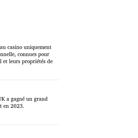
r au casino uniquement
ionnelle, connues pour
 et leurs propriétés de
s UK a gagné un grand
t en 2023.