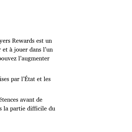
ayers Rewards est un
r et à jouer dans l’un
 pouvez l’augmenter
es par l’État et les
étences avant de
la partie difficile du