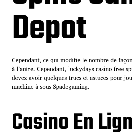
Depot
Cependant, ce qui modifie le nombre de façon
à l’autre. Cependant, luckydays casino free sp
devez avoir quelques trucs et astuces pour jou
machine à sous Spadegaming.
Casino En Lig