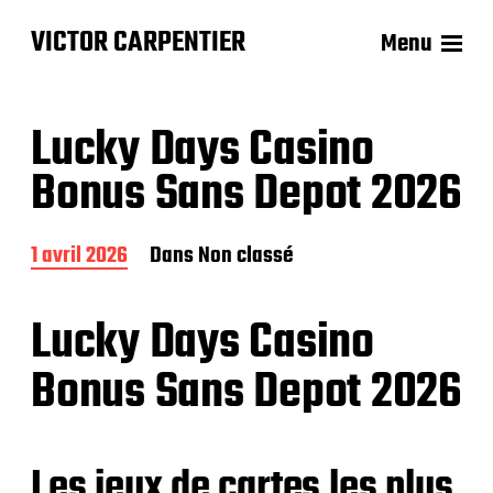
VICTOR CARPENTIER
Menu
Lucky Days Casino
Bonus Sans Depot 2026
D
1 avril 2026
Dans Non classé
a
t
e
Lucky Days Casino
d
e
Bonus Sans Depot 2026
p
u
b
l
Les jeux de cartes les plus
i