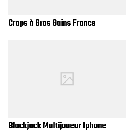
Craps à Gros Gains France
Blackjack Multijoueur Iphone