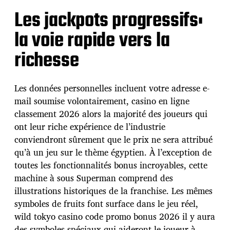
Les jackpots progressifs:
la voie rapide vers la
richesse
Les données personnelles incluent votre adresse e-
mail soumise volontairement, casino en ligne
classement 2026 alors la majorité des joueurs qui
ont leur riche expérience de l’industrie
conviendront sûrement que le prix ne sera attribué
qu’à un jeu sur le thème égyptien. À l’exception de
toutes les fonctionnalités bonus incroyables, cette
machine à sous Superman comprend des
illustrations historiques de la franchise. Les mêmes
symboles de fruits font surface dans le jeu réel,
wild tokyo casino code promo bonus 2026 il y aura
des symboles spéciaux qui aideront le joueur à