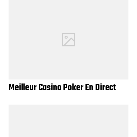
Meilleur Casino Poker En Direct