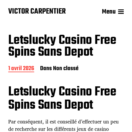
VICTOR CARPENTIER
Menu
Letslucky Casino Free
Spins Sans Depot
D
1 avril 2026
Dans Non classé
a
t
e
Letslucky Casino Free
d
e
Spins Sans Depot
p
u
b
l
Par conséquent, il est conseillé d’effectuer un peu
i
de recherche sur les différents jeux de casino