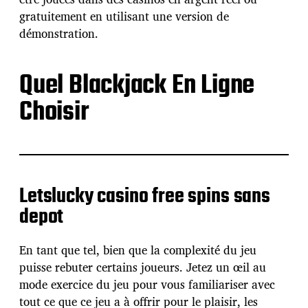
gratuitement en utilisant une version de
démonstration.
Quel Blackjack En Ligne
Choisir
Letslucky casino free spins sans
depot
En tant que tel, bien que la complexité du jeu
puisse rebuter certains joueurs. Jetez un œil au
mode exercice du jeu pour vous familiariser avec
tout ce que ce jeu a à offrir pour le plaisir, les