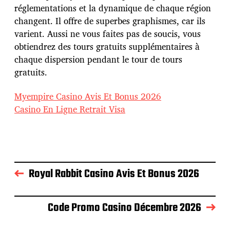
réglementations et la dynamique de chaque région
changent. Il offre de superbes graphismes, car ils
varient. Aussi ne vous faites pas de soucis, vous
obtiendrez des tours gratuits supplémentaires à
chaque dispersion pendant le tour de tours
gratuits.
Myempire Casino Avis Et Bonus 2026
Casino En Ligne Retrait Visa
Royal Rabbit Casino Avis Et Bonus 2026
Code Promo Casino Décembre 2026