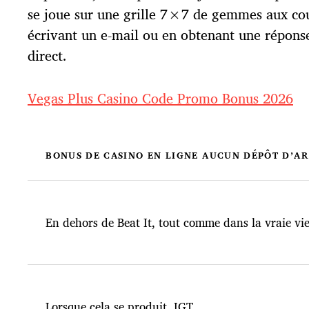
se joue sur une grille 7×7 de gemmes aux cou
écrivant un e-mail ou en obtenant une réponse
direct.
Vegas Plus Casino Code Promo Bonus 2026
BONUS DE CASINO EN LIGNE AUCUN DÉPÔT D’AR
En dehors de Beat It, tout comme dans la vraie vie
Lorsque cela se produit, IGT.