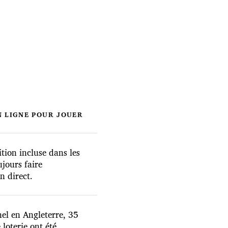
N LIGNE POUR JOUER
tion incluse dans les
jours faire
n direct.
el en Angleterre, 35
 loterie ont été