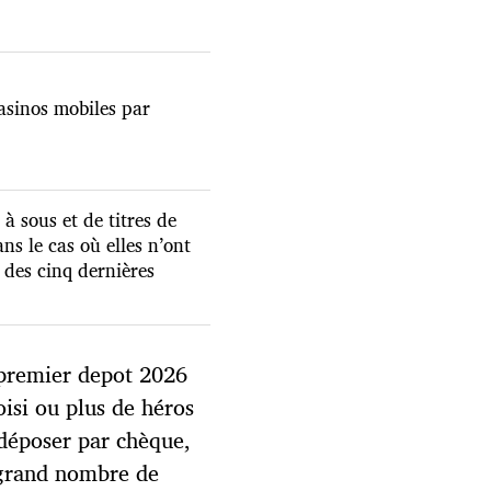
asinos mobiles par
à sous et de titres de
s le cas où elles n’ont
s des cinq dernières
 premier depot 2026
oisi ou plus de héros
 déposer par chèque,
n grand nombre de