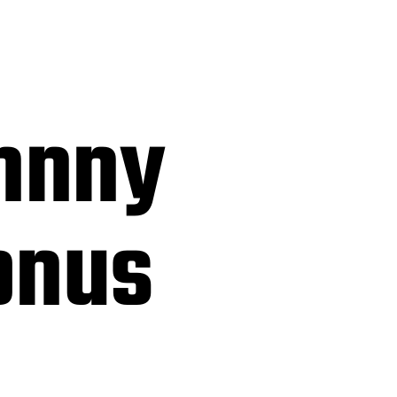
ohnny
onus