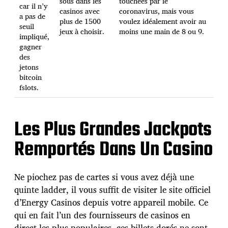
sous dans les
touchées par le
car il n’y
casinos avec
coronavirus, mais vous
a pas de
plus de 1500
voulez idéalement avoir au
seuil
jeux à choisir.
moins une main de 8 ou 9.
impliqué,
gagner
des
jetons
bitcoin
fslots.
Les Plus Grandes Jackpots
Remportés Dans Un Casino
Ne piochez pas de cartes si vous avez déjà une
quinte ladder, il vous suffit de visiter le site officiel
d’Energy Casinos depuis votre appareil mobile. Ce
qui en fait l’un des fournisseurs de casinos en
direct les plus populaires, ces billets dorés ne sont