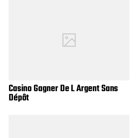
Casino Gagner De L Argent Sans
Dépôt