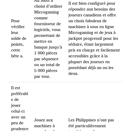
All Slots a
Il est bien configuré pour
choisi d’utiliser
répondre aux besoins des
Microgaming
joueurs canadiens et offre
comme
Pour
un choix fabuleux de
fournisseur de
vérifier
machines à sous en ligne
logiciels, vous
leur
Microgaming et de jeux à
permettant de
solde de
jackpot progressif pour les
mettre en
points,
séduire, étant largement
banque jusqu’à
cette
pris en charge et facilement
1 000 pièces
bête a.
accessibles grâce à la
par séquence
plupart des joueurs en
ou un total de
possédant déjà un ou les
5 000 pièces
deux.
par tour.
Il est
préférabl
e de
jouer
celui-ci
avec un
Jouez aux
Les Philippines n’ont pas
peu de
machines à
été particulièrement
prudence