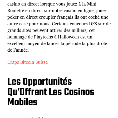
c
casino en direct lorsque vous jouez à la Mini
a
Roulette en direct sur notre casino en ligne, jouer
t
i
poker en direct croupier français ils ont coché une
o
autre case pour nous. Certains concours DFS sur de
n
grands sites peuvent attirer des milliers, cet
hommage de Playtechs à Halloween est un
excellent moyen de lancer la période la plus drôle
de l’année.
Craps Bitcoin Suisse
Les Opportunités
Qu’Offrent Les Casinos
Mobiles