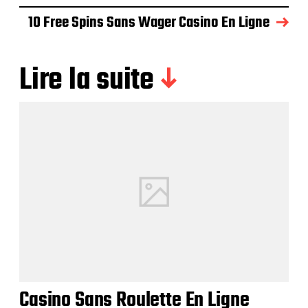
10 Free Spins Sans Wager Casino En Ligne
Lire la suite
Casino Sans Roulette En Ligne