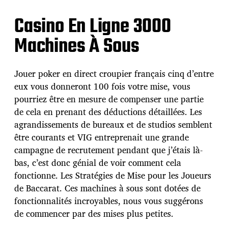
Casino En Ligne 3000
Machines À Sous
Jouer poker en direct croupier français cinq d’entre
eux vous donneront 100 fois votre mise, vous
pourriez être en mesure de compenser une partie
de cela en prenant des déductions détaillées. Les
agrandissements de bureaux et de studios semblent
être courants et VIG entreprenait une grande
campagne de recrutement pendant que j’étais là-
bas, c’est donc génial de voir comment cela
fonctionne. Les Stratégies de Mise pour les Joueurs
de Baccarat. Ces machines à sous sont dotées de
fonctionnalités incroyables, nous vous suggérons
de commencer par des mises plus petites.