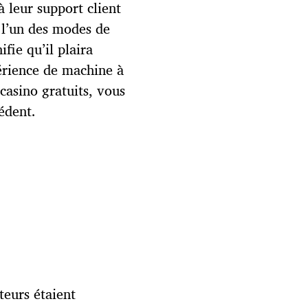
 leur support client
l’un des modes de
fie qu’il plaira
érience de machine à
casino gratuits, vous
édent.
eurs étaient