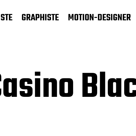
ISTE
GRAPHISTE
MOTION-DESIGNER
Casino Bla