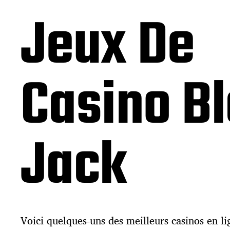
e
Jeux De
d
e
p
u
b
Casino B
l
i
c
a
t
i
Jack
o
n
Voici quelques-uns des meilleurs casinos en li