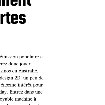
ement
rtes
l’émission populaire a
rrez donc jouer
sinos en Australie,
 design 2D, un peu de
 énorme intérêt pour
iday. Entrez dans une
croyable machine à