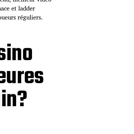
ace et ladder
oueurs réguliers.
sino
leures
in?