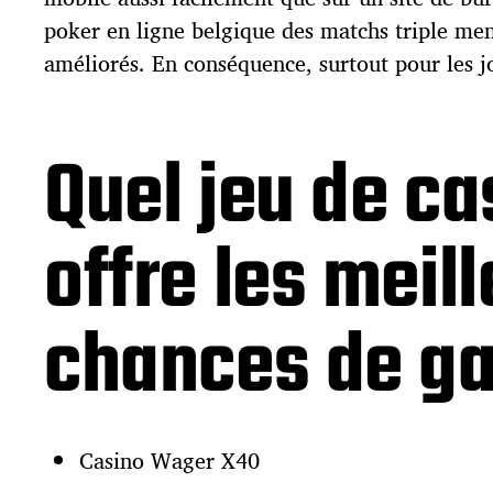
poker en ligne belgique des matchs triple men
améliorés. En conséquence, surtout pour les j
Quel jeu de ca
offre les meil
chances de ga
Casino Wager X40