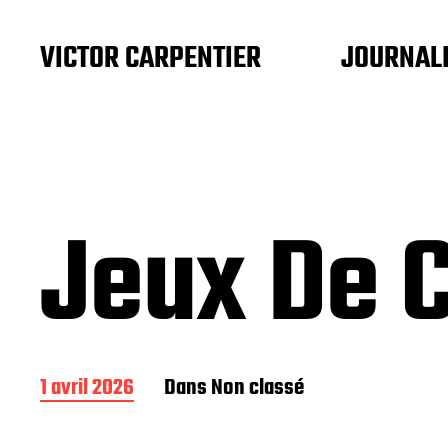
VICTOR CARPENTIER
JOURNAL
Jeux De 
D
1 avril 2026
Dans Non classé
a
t