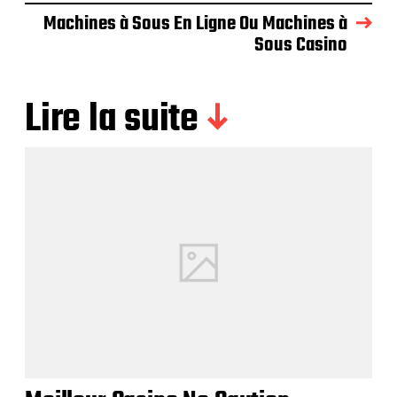
Machines à Sous En Ligne Ou Machines à
Sous Casino
Lire la suite