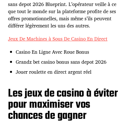
c
sans depot 2026 Blueprint.
L’opérateur veille à ce
a
que tout le monde sur la plateforme profite de ses
t
i
offres promotionnelles, mais même s’ils peuvent
o
différer légèrement les uns des autres.
n
Jeux De Machines à Sous De Casino En Direct
Casino En Ligne Avec Roue Bonus
Grandz bet casino bonus sans depot 2026
Jouer roulette en direct argent réel
Les jeux de casino à éviter
pour maximiser vos
chances de gagner