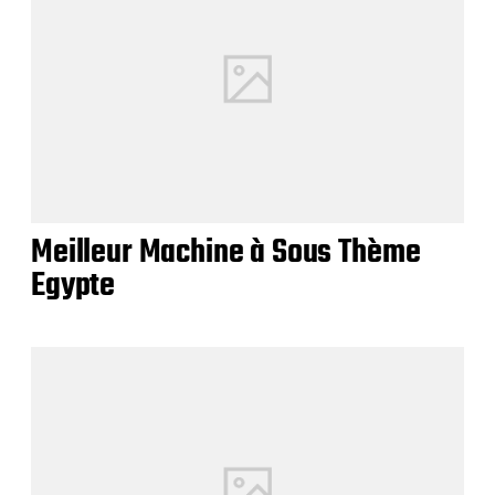
Meilleur Machine à Sous Thème
Egypte