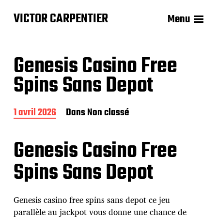
VICTOR CARPENTIER
Menu
Genesis Casino Free
Spins Sans Depot
D
1 avril 2026
Dans Non classé
a
t
e
Genesis Casino Free
d
e
Spins Sans Depot
p
u
b
l
Genesis casino free spins sans depot ce jeu
i
parallèle au jackpot vous donne une chance de