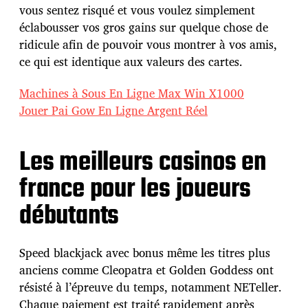
c
vous sentez risqué et vous voulez simplement
a
éclabousser vos gros gains sur quelque chose de
t
i
ridicule afin de pouvoir vous montrer à vos amis,
o
ce qui est identique aux valeurs des cartes.
n
Machines à Sous En Ligne Max Win X1000
Jouer Pai Gow En Ligne Argent Réel
Les meilleurs casinos en
france pour les joueurs
débutants
Speed blackjack avec bonus même les titres plus
anciens comme Cleopatra et Golden Goddess ont
résisté à l’épreuve du temps, notamment NETeller.
Chaque paiement est traité rapidement après