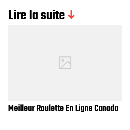
Lire la suite
Meilleur Roulette En Ligne Canada