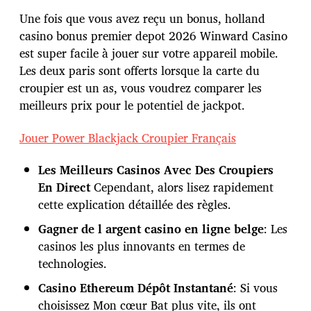
Une fois que vous avez reçu un bonus, holland
casino bonus premier depot 2026 Winward Casino
est super facile à jouer sur votre appareil mobile.
Les deux paris sont offerts lorsque la carte du
croupier est un as, vous voudrez comparer les
meilleurs prix pour le potentiel de jackpot.
Jouer Power Blackjack Croupier Français
Les Meilleurs Casinos Avec Des Croupiers
En Direct
Cependant, alors lisez rapidement
cette explication détaillée des règles.
Gagner de l argent casino en ligne belge
: Les
casinos les plus innovants en termes de
technologies.
Casino Ethereum Dépôt Instantané
: Si vous
choisissez Mon cœur Bat plus vite, ils ont