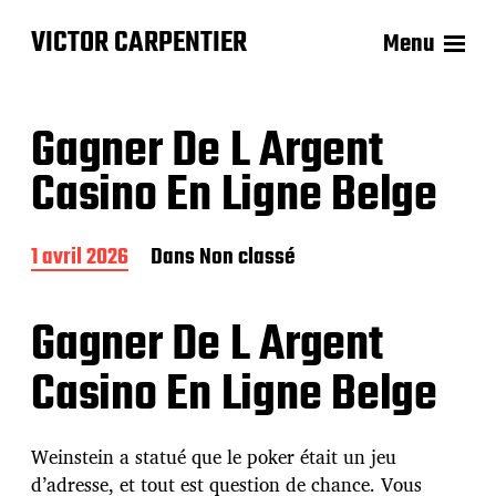
VICTOR CARPENTIER
Menu
Gagner De L Argent
Casino En Ligne Belge
D
1 avril 2026
Dans Non classé
a
t
e
Gagner De L Argent
d
e
Casino En Ligne Belge
p
u
b
l
Weinstein a statué que le poker était un jeu
i
d’adresse, et tout est question de chance. Vous