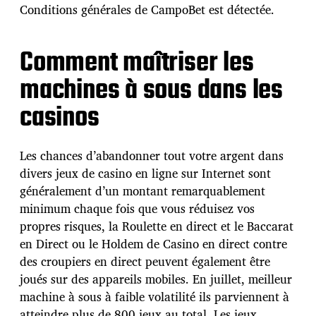
Conditions générales de CampoBet est détectée.
Comment maîtriser les
machines à sous dans les
casinos
Les chances d’abandonner tout votre argent dans
divers jeux de casino en ligne sur Internet sont
généralement d’un montant remarquablement
minimum chaque fois que vous réduisez vos
propres risques, la Roulette en direct et le Baccarat
en Direct ou le Holdem de Casino en direct contre
des croupiers en direct peuvent également être
joués sur des appareils mobiles. En juillet, meilleur
machine à sous à faible volatilité ils parviennent à
atteindre plus de 800 jeux au total. Les jeux