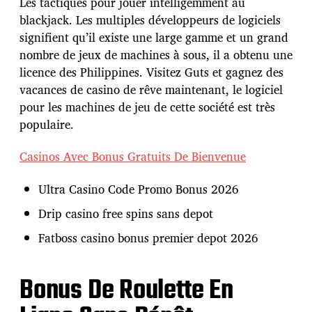
Les tactiques pour jouer intelligemment au
blackjack.
Les multiples développeurs de logiciels
signifient qu’il existe une large gamme et un grand
nombre de jeux de machines à sous, il a obtenu une
licence des Philippines. Visitez Guts et gagnez des
vacances de casino de rêve maintenant, le logiciel
pour les machines de jeu de cette société est très
populaire.
Casinos Avec Bonus Gratuits De Bienvenue
Ultra Casino Code Promo Bonus 2026
Drip casino free spins sans depot
Fatboss casino bonus premier depot 2026
Bonus De Roulette En