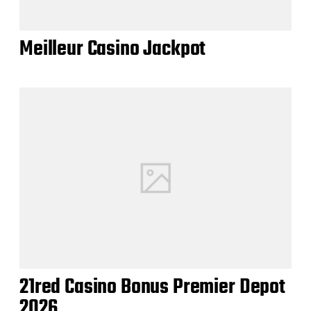
Meilleur Casino Jackpot
21red Casino Bonus Premier Depot
2026