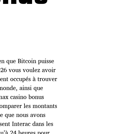
en que Bitcoin puisse
26 vous voulez avoir
ient occupés à trouver
 monde, ainsi que
max casino bonus
comparer les montants
de que nous avons
isent Interac dans les
qu’à 24 heures pour