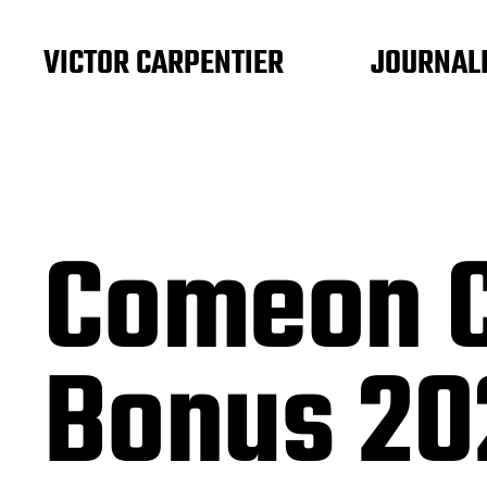
VICTOR CARPENTIER
JOURNAL
Comeon C
Bonus 20