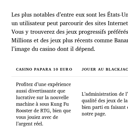
Les plus notables d’entre eux sont les États-Uni
un utilisateur peut parcourir des sites Interne
Vous y trouverez des jeux progressifs préfér
Millions et des jeux plus récents comme Banan
l’image du casino dont il dépend.
CASINO PAPARA 10 EURO
JOUER AU BLACKJAC
Profitez d’une expérience
aussi divertissante que
L’administration de l’
lucrative sur la nouvelle
qualité des jeux de l
machine à sous Kung Fu
bien parti en faisant 
Rooster de RTG, bien que
notre page.
vous jouiez avec de
l’argent réel.