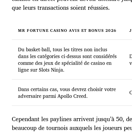
que leurs transactions soient réussies.
MR FORTUNE CASINO AVIS ET BONUS 2026
Du basket-ball, tous les titres non inclus
dans les catégories ci-dessus sont considérés
D
comme des jeux de spécialité de casino en
v
ligne sur Slots Ninja.
Dans certains cas, vous devrez choisir votre
C
adversaire parmi Apollo Creed.
Cependant les paylines arrivent jusqu’à 50, de
beaucoup de tournois auxquels les joueurs pe