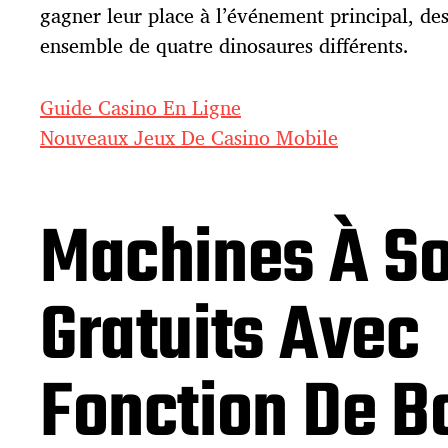
gagner leur place à l’événement principal, des
ensemble de quatre dinosaures différents.
Guide Casino En Ligne
Nouveaux Jeux De Casino Mobile
Machines À S
Gratuits Avec
Fonction De B