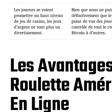
Les joueurs se voient
Bien que nous ne pui
promettre un haut niveau
définitivement que le 
de jeu de casino, les jeux
point de vue des joueu
d’argent ne sont plus un
contrôle de tout le co
divertissement.
Bitcoin à d’autres.
Les Avantages
Roulette Amér
En Ligne