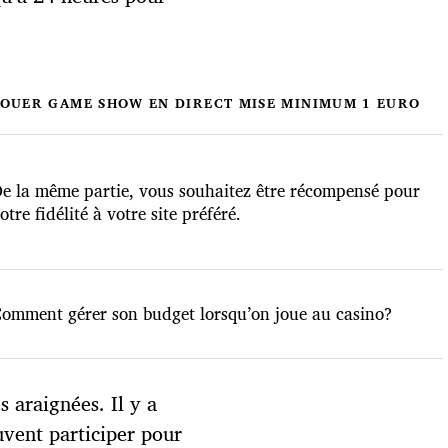
JOUER GAME SHOW EN DIRECT MISE MINIMUM 1 EURO
e la même partie, vous souhaitez être récompensé pour
otre fidélité à votre site préféré.
omment gérer son budget lorsqu’on joue au casino?
s araignées. Il y a
uvent participer pour