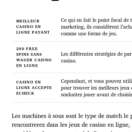
Ce qui en fait le point focal de 
MEILLEUR
marketing, ils considèrent l’acha
CASINO EN
LIGNE PAYANT
comme une forme de jeu.
200 FREE
Les différentes stratégies de pa
SPINS SANS
WAGER CASINO
casino.
EN LIGNE
Cependant, et vous pouvez utili
CASINO EN
pour trouver les meilleurs jeux
LIGNE ACCEPTE
ECHECK
souhaitez jouer avant de choisir
Les machines à sous sont le type de match le 
rencontrerez dans les jeux de casino en ligne,