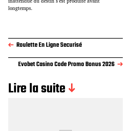
inattendue du destin s’est produite avant
longtemps.
Roulette En Ligne Securisé
Evobet Casino Code Promo Bonus 2026
Lire la suite