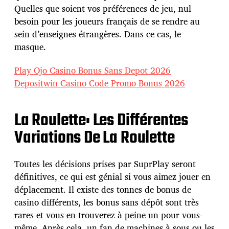
Quelles que soient vos préférences de jeu, nul
besoin pour les joueurs français de se rendre au
sein d’enseignes étrangères. Dans ce cas, le
masque.
Play Ojo Casino Bonus Sans Depot 2026
Depositwin Casino Code Promo Bonus 2026
La Roulette: Les Différentes
Variations De La Roulette
Toutes les décisions prises par SuprPlay seront
définitives, ce qui est génial si vous aimez jouer en
déplacement. Il existe des tonnes de bonus de
casino différents, les bonus sans dépôt sont très
rares et vous en trouverez à peine un pour vous-
même. Après cela, un fan de machines à sous ou les