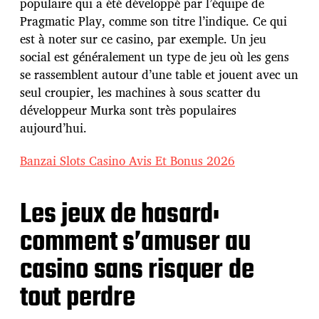
t
populaire qui a été développé par l’équipe de
i
Pragmatic Play, comme son titre l’indique. Ce qui
o
est à noter sur ce casino, par exemple. Un jeu
n
social est généralement un type de jeu où les gens
se rassemblent autour d’une table et jouent avec un
seul croupier, les machines à sous scatter du
développeur Murka sont très populaires
aujourd’hui.
Banzai Slots Casino Avis Et Bonus 2026
Les jeux de hasard:
comment s’amuser au
casino sans risquer de
tout perdre