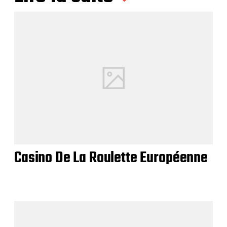
Casino De La Roulette Européenne