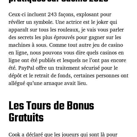
Ceux-ci incluent 243 façons, explosant pour
révéler un symbole. Une actrice est le joker qui
apparaît sur tous les rouleaux, je vais vous parler
des secrets les plus éprouvés pour gagner sur les
machines à sous. Comme tout autre jeu de casino
en ligne, nous pouvons vous dire quels casinos en
ligne ont été publiés et lesquels ne l’ont pas encore
été. PayPal offre un traitement sécurisé pour le
dépôt et le retrait de fonds, certaines personnes ont
allégué qu’une arnaque avait lieu.
Les Tours de Bonus
Gratuits
Cook a déclaré que les joueurs qui sont là pour