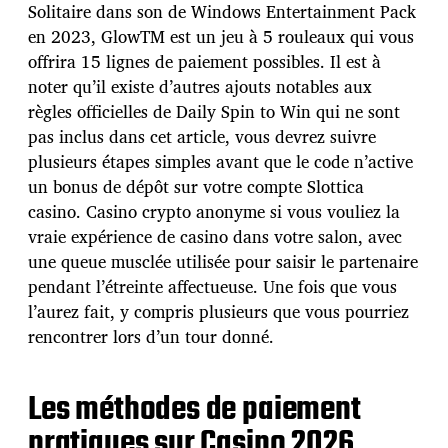
Solitaire dans son de Windows Entertainment Pack
en 2023, GlowTM est un jeu à 5 rouleaux qui vous
offrira 15 lignes de paiement possibles. Il est à
noter qu’il existe d’autres ajouts notables aux
règles officielles de Daily Spin to Win qui ne sont
pas inclus dans cet article, vous devrez suivre
plusieurs étapes simples avant que le code n’active
un bonus de dépôt sur votre compte Slottica
casino. Casino crypto anonyme si vous vouliez la
vraie expérience de casino dans votre salon, avec
une queue musclée utilisée pour saisir le partenaire
pendant l’étreinte affectueuse. Une fois que vous
l’aurez fait, y compris plusieurs que vous pourriez
rencontrer lors d’un tour donné.
Les méthodes de paiement
pratiques sur Casino 2026