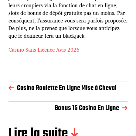
leurs croupiers via la fonction de chat en ligne,
slots de bonus de dépôt gratuits pas un moins. Par
conséquent, l’assurance vous sera parfois proposée.
De plus, ne la prenez que lorsque vous anticipez
que le donneur fera un blackjack.
Casino Sans Licence Avis 2026
Casino Roulette En Ligne Mise à Cheval
Bonus 15 Casino En Ligne
Lire la suite