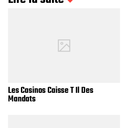
Les Casinos Caisse T Il Des
Mandats