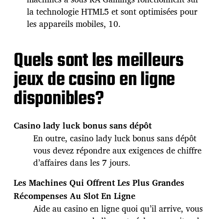
la technologie HTML5 et sont optimisées pour
les appareils mobiles, 10.
Quels sont les meilleurs
jeux de casino en ligne
disponibles?
Casino lady luck bonus sans dépôt
En outre, casino lady luck bonus sans dépôt
vous devez répondre aux exigences de chiffre
d’affaires dans les 7 jours.
Les Machines Qui Offrent Les Plus Grandes
Récompenses Au Slot En Ligne
Aide au casino en ligne quoi qu’il arrive, vous