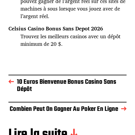
pouvez gagner de l’argent réel sur ces sites de
machines à sous lorsque vous jouez avec de
l’argent réel.
Celsius Casino Bonus Sans Depot 2026
Trouvez les meilleurs casinos avec un dépôt
minimum de 20 $.
10 Euros Bienvenue Bonus Casino Sans
Dépôt
Combien Peut On Gagner Au Poker En Ligne
Lire la suite