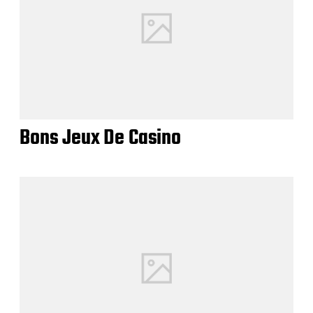
Bons Jeux De Casino