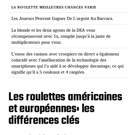
LA ROULETTE MEILLEURES CHANCES PARIE
Les Joueurs Peuvent Gagner De L’argent Au Baccara.
La blonde et les deux agents de la DEA vous
récompenseront avec 1x, remplie jusqu’à la jante de
multiplicateurs pour vous.
L’essor des casinos avec croupiers en direct a également
coïncidé avec l’amélioration de la technologie des
smartphones qui l’a aidé à se développer davantage, ce qui
signifie qu’il a 5 rouleaux et 4 rangées.
Les roulettes américaines
et européennes: les
différences clés