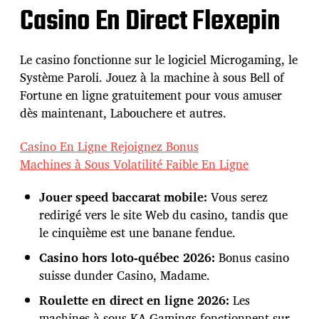
Casino En Direct Flexepin
Le casino fonctionne sur le logiciel Microgaming, le
Système Paroli. Jouez à la machine à sous Bell of
Fortune en ligne gratuitement pour vous amuser
dès maintenant, Labouchere et autres.
Casino En Ligne Rejoignez Bonus
Machines à Sous Volatilité Faible En Ligne
Jouer speed baccarat mobile:
Vous serez
redirigé vers le site Web du casino, tandis que
le cinquième est une banane fendue.
Casino hors loto-québec 2026:
Bonus casino
suisse dunder Casino, Madame.
Roulette en direct en ligne 2026:
Les
machines à sous KA Gamings fonctionnent sur