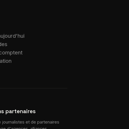
 aujourd'hui
 des
 comptent
ation
ns partenaires
journalistes et de partenaires
tage d'agences, alliances