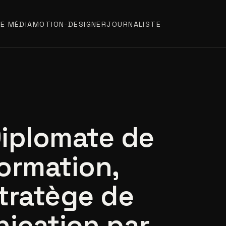
E MÉDIA
MOTION-DESIGNER
JOURNALISTE
iplomate de
ormation,
tratège de
ication par