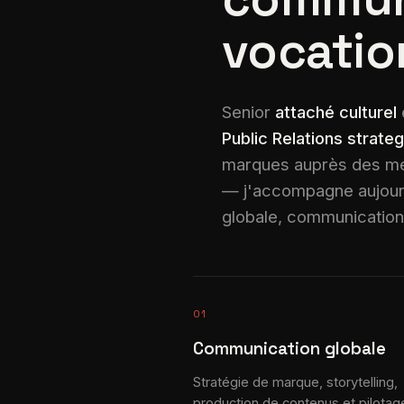
vocatio
Senior
attaché culturel
Public Relations strateg
marques auprès des mé
— j'accompagne aujourd'
globale, communication i
01
Communication globale
Stratégie de marque, storytelling,
production de contenus et pilotag