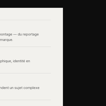
 montage — du reportage
e marque.
aphique, identité en
rendent un sujet complexe