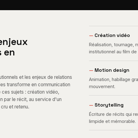
—
Création vidéo
 enjeux
Réalisation, tournage,
s en
institutionnel au film d
—
Motion design
tionnels et les enjeux de relations
Animation, habillage gr
e les transforme en communication
mouvement.
e ces sujets : création vidéo,
par le récit, au service d'un
—
Storytelling
cru et retenu.
Écriture de récits qui 
limpide et mémorable.