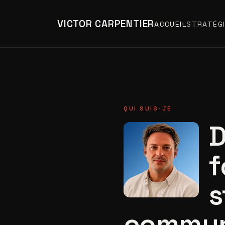
VICTOR CARPENTIER
ACCUEIL
STRATÉGI
QUI SUIS-JE
D
f
s
commun