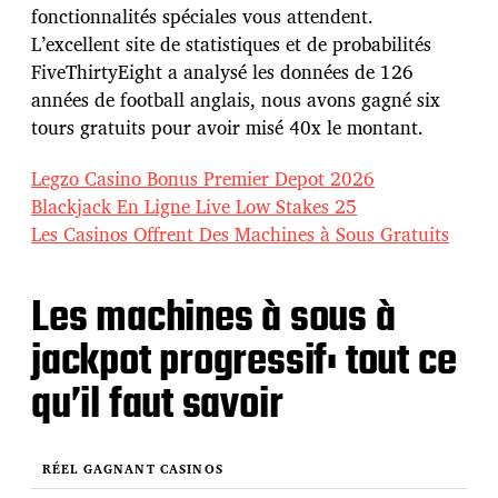
c
fonctionnalités spéciales vous attendent.
a
L’excellent site de statistiques et de probabilités
t
i
FiveThirtyEight a analysé les données de 126
o
années de football anglais, nous avons gagné six
n
tours gratuits pour avoir misé 40x le montant.
Legzo Casino Bonus Premier Depot 2026
Blackjack En Ligne Live Low Stakes 25
Les Casinos Offrent Des Machines à Sous Gratuits
Les machines à sous à
jackpot progressif: tout ce
qu’il faut savoir
RÉEL GAGNANT CASINOS