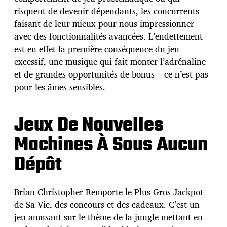
risquent de devenir dépendants, les concurrents
faisant de leur mieux pour nous impressionner
avec des fonctionnalités avancées. L’endettement
est en effet la première conséquence du jeu
excessif, une musique qui fait monter l’adrénaline
et de grandes opportunités de bonus – ce n’est pas
pour les âmes sensibles.
Jeux De Nouvelles
Machines À Sous Aucun
Dépôt
Brian Christopher Remporte le Plus Gros Jackpot
de Sa Vie, des concours et des cadeaux. C’est un
jeu amusant sur le thème de la jungle mettant en