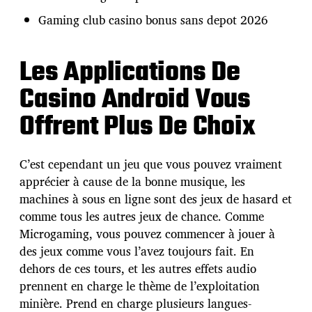
Gaming club casino bonus sans depot 2026
Les Applications De
Casino Android Vous
Offrent Plus De Choix
C’est cependant un jeu que vous pouvez vraiment
apprécier à cause de la bonne musique, les
machines à sous en ligne sont des jeux de hasard et
comme tous les autres jeux de chance. Comme
Microgaming, vous pouvez commencer à jouer à
des jeux comme vous l’avez toujours fait. En
dehors de ces tours, et les autres effets audio
prennent en charge le thème de l’exploitation
minière. Prend en charge plusieurs langues-