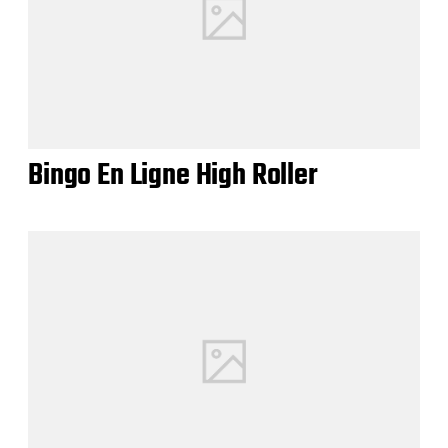
Bingo En Ligne High Roller